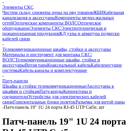
-
Элементы СКС
Чистим склад: снижены цены на ряд товаров
ЖБИ
Кабельная
канализация и аксессуары
Компоненты медно-жильных
сетей
Оптические компоненты ВОЛС
Оптическое
оборудование
Элементы СКС
Электротехническая и
пожароохранная продукция
ЖД узлы и арматура подвески
кабелей связи
-
Телекоммуникационные шкафы, стойки и аксессуары
Материалы и инструмент для монтажа СКС/
ВОЛС
Телекоммуникационные шкафы, стойки и
аксессуары
Витая пара
Коаксиальный кабель
Кабеленесущие
системы
Кабель-каналы и комплектующие
-
Патч-панели
Шкафы и стойки телекоммуникационные
Аксессуары к
шкафам и стойкам
Патч-корды
Коннекторы и
соединители
Устройства для электрических кабелей
связи
Горизонтальные блоки розеток
Разъемы для витой пары
-
Патч-панель 19" 1U 24 порта RJ-45 UTP Cat5e, шт
Патч-панель 19" 1U 24 порта