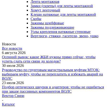
Лента монтажная
Замки (скрепы) для ленты монтажной
Хомут ленточный
Клещи натяжные для ленты монтажной
Скобы
Зажимы шлейфовые
Зажимы поддерживающие
Узлы крепления натяжные стеновые
Вертлюги, стяжки, гасители, звено, ушко
Новости
Все новости
6 августа 2026
Осенний рывок: какие ЖБИ нужны прямо сейчас, чтобы
успеть сдать сети связи до холодов?
30 июля 2026
Руководство по грунтовым магистральным муфтам МТОК:
выбираем муфту, чтобы не переплатить и избежать аварий на
ВОЛС
23 июля 2026
Подбор оптических шнуров и адаптеров: чтобы не ошибиться
при заказе пассивных компонентов ВОЛС
Вектор Связи
-
Каталог