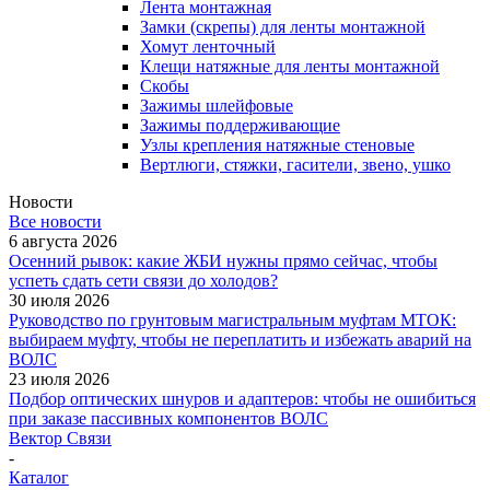
Лента монтажная
Замки (скрепы) для ленты монтажной
Хомут ленточный
Клещи натяжные для ленты монтажной
Скобы
Зажимы шлейфовые
Зажимы поддерживающие
Узлы крепления натяжные стеновые
Вертлюги, стяжки, гасители, звено, ушко
Новости
Все новости
6 августа 2026
Осенний рывок: какие ЖБИ нужны прямо сейчас, чтобы
успеть сдать сети связи до холодов?
30 июля 2026
Руководство по грунтовым магистральным муфтам МТОК:
выбираем муфту, чтобы не переплатить и избежать аварий на
ВОЛС
23 июля 2026
Подбор оптических шнуров и адаптеров: чтобы не ошибиться
при заказе пассивных компонентов ВОЛС
Вектор Связи
-
Каталог