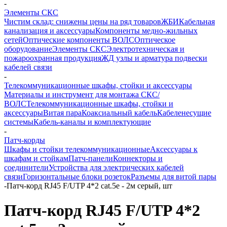
-
Элементы СКС
Чистим склад: снижены цены на ряд товаров
ЖБИ
Кабельная
канализация и аксессуары
Компоненты медно-жильных
сетей
Оптические компоненты ВОЛС
Оптическое
оборудование
Элементы СКС
Электротехническая и
пожароохранная продукция
ЖД узлы и арматура подвески
кабелей связи
-
Телекоммуникационные шкафы, стойки и аксессуары
Материалы и инструмент для монтажа СКС/
ВОЛС
Телекоммуникационные шкафы, стойки и
аксессуары
Витая пара
Коаксиальный кабель
Кабеленесущие
системы
Кабель-каналы и комплектующие
-
Патч-корды
Шкафы и стойки телекоммуникационные
Аксессуары к
шкафам и стойкам
Патч-панели
Коннекторы и
соединители
Устройства для электрических кабелей
связи
Горизонтальные блоки розеток
Разъемы для витой пары
-
Патч-корд RJ45 F/UTP 4*2 cat.5е - 2м серый, шт
Патч-корд RJ45 F/UTP 4*2