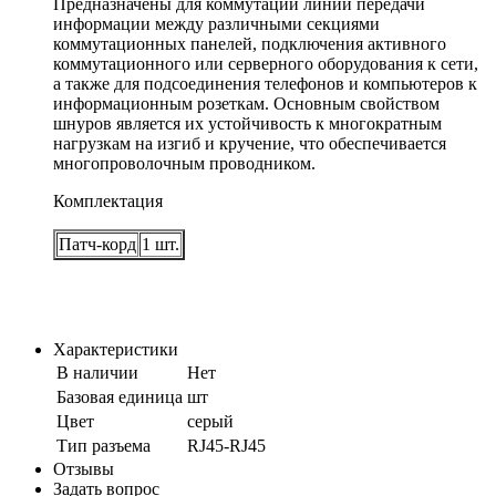
Предназначены для коммутации линий передачи
информации между различными секциями
коммутационных панелей, подключения активного
коммутационного или серверного оборудования к сети,
а также для подсоединения телефонов и компьютеров к
информационным розеткам. Основным свойством
шнуров является их устойчивость к многократным
нагрузкам на изгиб и кручение, что обеспечивается
многопроволочным проводником.
Комплектация
Патч-корд
1 шт.
Характеристики
В наличии
Нет
Базовая единица
шт
Цвет
серый
Тип разъема
RJ45-RJ45
Отзывы
Задать вопрос