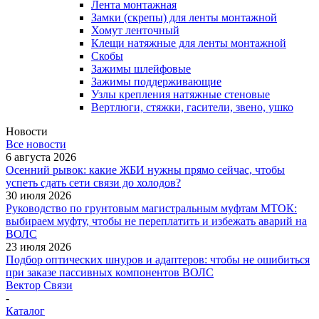
Лента монтажная
Замки (скрепы) для ленты монтажной
Хомут ленточный
Клещи натяжные для ленты монтажной
Скобы
Зажимы шлейфовые
Зажимы поддерживающие
Узлы крепления натяжные стеновые
Вертлюги, стяжки, гасители, звено, ушко
Новости
Все новости
6 августа 2026
Осенний рывок: какие ЖБИ нужны прямо сейчас, чтобы
успеть сдать сети связи до холодов?
30 июля 2026
Руководство по грунтовым магистральным муфтам МТОК:
выбираем муфту, чтобы не переплатить и избежать аварий на
ВОЛС
23 июля 2026
Подбор оптических шнуров и адаптеров: чтобы не ошибиться
при заказе пассивных компонентов ВОЛС
Вектор Связи
-
Каталог