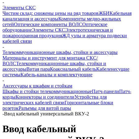
-
Элементы СКС
Чистим склад: снижены цены на ряд товаров
ЖБИ
Кабельная
канализация и аксессуары
Компоненты медно-жильных
сетей
Оптические компоненты ВОЛС
Оптическое
оборудование
Элементы СКС
Электротехническая и
пожароохранная продукция
ЖД узлы и арматура подвески
кабелей связи
-
Телекоммуникационные шкафы, стойки и аксессуары
Материалы и инструмент для монтажа СКС/
ВОЛС
Телекоммуникационные шкафы, стойки и
аксессуары
Витая пара
Коаксиальный кабель
Кабеленесущие
системы
Кабель-каналы и комплектующие
-
Аксессуары к шкафам и стойкам
Шкафы и стойки телекоммуникационные
Патч-панели
Патч-
корды
Коннекторы и соединители
Устройства для
электрических кабелей связи
Горизонтальные блоки
розеток
Разъемы для витой пары
-
Ввод кабельный универсальный ВКУ-2
Ввод кабельный