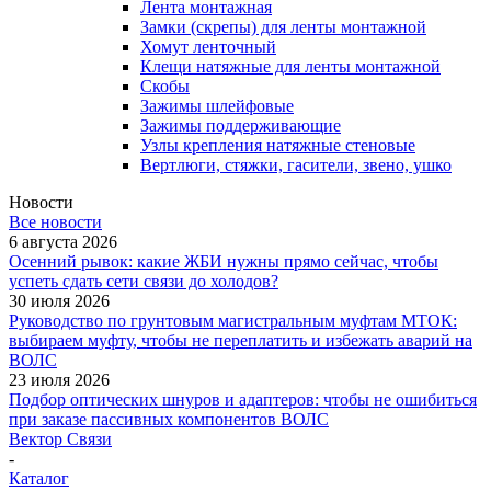
Лента монтажная
Замки (скрепы) для ленты монтажной
Хомут ленточный
Клещи натяжные для ленты монтажной
Скобы
Зажимы шлейфовые
Зажимы поддерживающие
Узлы крепления натяжные стеновые
Вертлюги, стяжки, гасители, звено, ушко
Новости
Все новости
6 августа 2026
Осенний рывок: какие ЖБИ нужны прямо сейчас, чтобы
успеть сдать сети связи до холодов?
30 июля 2026
Руководство по грунтовым магистральным муфтам МТОК:
выбираем муфту, чтобы не переплатить и избежать аварий на
ВОЛС
23 июля 2026
Подбор оптических шнуров и адаптеров: чтобы не ошибиться
при заказе пассивных компонентов ВОЛС
Вектор Связи
-
Каталог