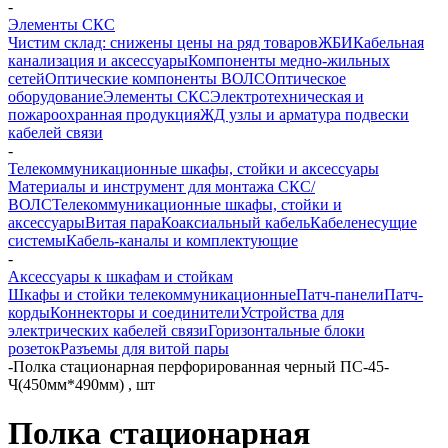
-
Элементы СКС
Чистим склад: снижены цены на ряд товаров
ЖБИ
Кабельная
канализация и аксессуары
Компоненты медно-жильных
сетей
Оптические компоненты ВОЛС
Оптическое
оборудование
Элементы СКС
Электротехническая и
пожароохранная продукция
ЖД узлы и арматура подвески
кабелей связи
-
Телекоммуникационные шкафы, стойки и аксессуары
Материалы и инструмент для монтажа СКС/
ВОЛС
Телекоммуникационные шкафы, стойки и
аксессуары
Витая пара
Коаксиальный кабель
Кабеленесущие
системы
Кабель-каналы и комплектующие
-
Аксессуары к шкафам и стойкам
Шкафы и стойки телекоммуникационные
Патч-панели
Патч-
корды
Коннекторы и соединители
Устройства для
электрических кабелей связи
Горизонтальные блоки
розеток
Разъемы для витой пары
-
Полка стационарная перфорированная черный ПС-45-
Ч(450мм*490мм) , шт
Полка стационарная