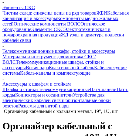
-
Элементы СКС
Чистим склад: снижены цены на ряд товаров
ЖБИ
Кабельная
канализация и аксессуары
Компоненты медно-жильных
сетей
Оптические компоненты ВОЛС
Оптическое
оборудование
Элементы СКС
Электротехническая и
пожароохранная продукция
ЖД узлы и арматура подвески
кабелей связи
-
Телекоммуникационные шкафы, стойки и аксессуары
Материалы и инструмент для монтажа СКС/
ВОЛС
Телекоммуникационные шкафы, стойки и
аксессуары
Витая пара
Коаксиальный кабель
Кабеленесущие
системы
Кабель-каналы и комплектующие
-
Аксессуары к шкафам и стойкам
Шкафы и стойки телекоммуникационные
Патч-панели
Патч-
корды
Коннекторы и соединители
Устройства для
электрических кабелей связи
Горизонтальные блоки
розеток
Разъемы для витой пары
-
Органайзер кабельный с кольцами металл, 19", 1U, шт
Органайзер кабельный с