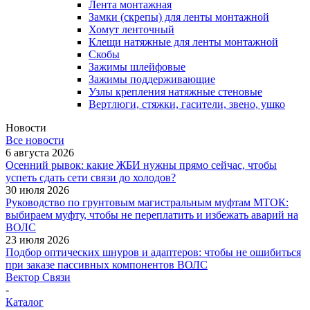
Лента монтажная
Замки (скрепы) для ленты монтажной
Хомут ленточный
Клещи натяжные для ленты монтажной
Скобы
Зажимы шлейфовые
Зажимы поддерживающие
Узлы крепления натяжные стеновые
Вертлюги, стяжки, гасители, звено, ушко
Новости
Все новости
6 августа 2026
Осенний рывок: какие ЖБИ нужны прямо сейчас, чтобы
успеть сдать сети связи до холодов?
30 июля 2026
Руководство по грунтовым магистральным муфтам МТОК:
выбираем муфту, чтобы не переплатить и избежать аварий на
ВОЛС
23 июля 2026
Подбор оптических шнуров и адаптеров: чтобы не ошибиться
при заказе пассивных компонентов ВОЛС
Вектор Связи
-
Каталог