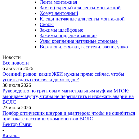
Лента монтажная
Замки (скрепы) для ленты монтажной
Хомут ленточный
Клещи натяжные для ленты монтажной
Скобы
Зажимы шлейфовые
Зажимы поддерживающие
Узлы крепления натяжные стеновые
Вертлюги, стяжки, гасители, звено, ушко
Новости
Все новости
6 августа 2026
Осенний рывок: какие ЖБИ нужны прямо сейчас, чтобы
успеть сдать сети связи до холодов?
30 июля 2026
Руководство по грунтовым магистральным муфтам МТОК:
выбираем муфту, чтобы не переплатить и избежать аварий на
ВОЛС
23 июля 2026
Подбор оптических шнуров и адаптеров: чтобы не ошибиться
при заказе пассивных компонентов ВОЛС
Вектор Связи
-
Каталог