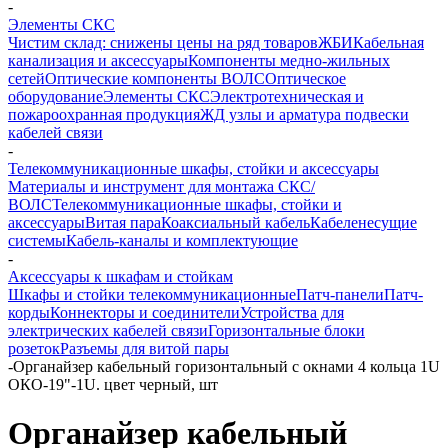
-
Элементы СКС
Чистим склад: снижены цены на ряд товаров
ЖБИ
Кабельная
канализация и аксессуары
Компоненты медно-жильных
сетей
Оптические компоненты ВОЛС
Оптическое
оборудование
Элементы СКС
Электротехническая и
пожароохранная продукция
ЖД узлы и арматура подвески
кабелей связи
-
Телекоммуникационные шкафы, стойки и аксессуары
Материалы и инструмент для монтажа СКС/
ВОЛС
Телекоммуникационные шкафы, стойки и
аксессуары
Витая пара
Коаксиальный кабель
Кабеленесущие
системы
Кабель-каналы и комплектующие
-
Аксессуары к шкафам и стойкам
Шкафы и стойки телекоммуникационные
Патч-панели
Патч-
корды
Коннекторы и соединители
Устройства для
электрических кабелей связи
Горизонтальные блоки
розеток
Разъемы для витой пары
-
Органайзер кабельный горизонтальный с окнами 4 кольца 1U
ОКО-19"-1U. цвет черный, шт
Органайзер кабельный