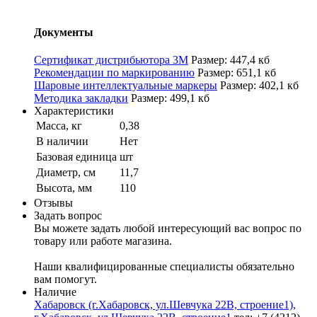
Документы
Сертификат дистрибьютора 3M
Размер: 447,4 кб
Рекомендации по маркированию
Размер: 651,1 кб
Шаровые интеллектуальные маркеры
Размер: 402,1 кб
Методика закладки
Размер: 499,1 кб
Характеристики
Масса, кг
0,38
В наличии
Нет
Базовая единица
шт
Диаметр, cм
11,7
Высота, мм
110
Отзывы
Задать вопрос
Вы можете задать любой интересующий вас вопрос по
товару или работе магазина.
Наши квалифицированные специалисты обязательно
вам помогут.
Наличие
Хабаровск (г.Хабаровск, ул.Шевчука 22В, строение1),