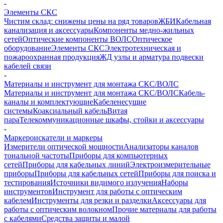
-
Элементы СКС
Чистим склад: снижены цены на ряд товаров
ЖБИ
Кабельная
канализация и аксессуары
Компоненты медно-жильных
сетей
Оптические компоненты ВОЛС
Оптическое
оборудование
Элементы СКС
Электротехническая и
пожароохранная продукция
ЖД узлы и арматура подвески
кабелей связи
-
Материалы и инструмент для монтажа СКС/ВОЛС
Материалы и инструмент для монтажа СКС/ВОЛС
Кабель-
каналы и комплектующие
Кабеленесущие
системы
Коаксиальный кабель
Витая
пара
Телекоммуникационные шкафы, стойки и аксессуары
-
Маркероискатели и маркеры
Измерители оптической мощности
Анализаторы каналов
тональной частоты
Приборы для компьютерных
сетей
Приборы для кабельных линий
Электроизмерительные
приборы
Приборы для кабельных сетей
Приборы для поиска и
тестирования
Источники видимого излучения
Наборы
инструментов
Инструмент для работы с оптическим
кабелем
Инструменты для резки и разделки
Аксессуары для
работы с оптическим волокном
Прочие материалы для работы
с кабелями
Средства защиты и малой