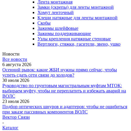
Лента монтажная
Замки (скрепы) для ленты монтажной
Хомут ленточный
Клещи натяжные для ленты монтажной
Скобы
Зажимы шлейфовые
Зажимы поддерживающие
Узлы крепления натяжные стеновые
Вертлюги, стяжки, гасители, звено, ушко
Новости
Все новости
6 августа 2026
Осенний рывок: какие ЖБИ нужны прямо сейчас, чтобы
успеть сдать сети связи до холодов?
30 июля 2026
Руководство по грунтовым магистральным муфтам МТОК:
выбираем муфту, чтобы не переплатить и избежать аварий на
ВОЛС
23 июля 2026
Подбор оптических шнуров и адаптеров: чтобы не ошибиться
при заказе пассивных компонентов ВОЛС
Вектор Связи
-
Каталог