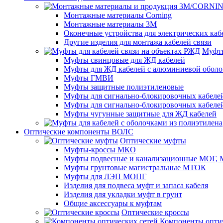
Монтажные материалы Corning
Монтажные материалы 3M
Оконечные устройства для электрических каб
Другие изделия для монтажа кабелей связи
Муфты
Муфты свинцовые для ЖД кабелей
Муфты для ЖД кабелей с алюминиевой оболо
Муфты ГМВИ
Муфты защитные полиэтиленовые
Муфты для сигнально-блокировочных кабелей
Муфты для сигнально-блокировочных кабеле
Муфты чугунные защитные для ЖД кабелей
Оптические компоненты ВОЛС
Оптические муфты
Муфты-кроссы МКО
Муфты подвесные и канализационные МОГ
Муфты грунтовые магистральные МТОК
Муфты для ЛЭП МОПГ
Изделия для подвеса муфт и запаса кабеля
Изделия для укладки муфт в грунт
Общие аксессуары к муфтам
Оптические кроссы
Компоненты оптич