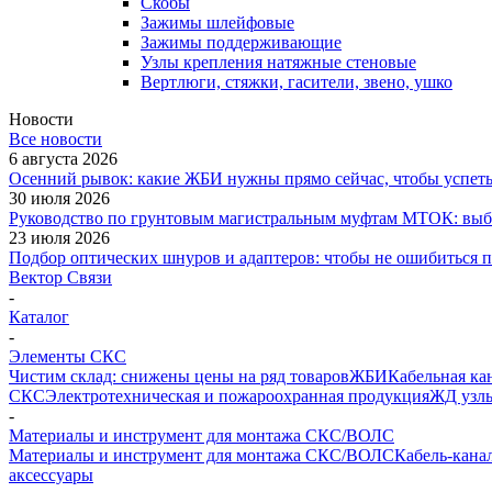
Скобы
Зажимы шлейфовые
Зажимы поддерживающие
Узлы крепления натяжные стеновые
Вертлюги, стяжки, гасители, звено, ушко
Новости
Все новости
6 августа 2026
Осенний рывок: какие ЖБИ нужны прямо сейчас, чтобы успеть 
30 июля 2026
Руководство по грунтовым магистральным муфтам МТОК: выби
23 июля 2026
Подбор оптических шнуров и адаптеров: чтобы не ошибиться 
Вектор Связи
-
Каталог
-
Элементы СКС
Чистим склад: снижены цены на ряд товаров
ЖБИ
Кабельная ка
СКС
Электротехническая и пожароохранная продукция
ЖД узлы
-
Материалы и инструмент для монтажа СКС/ВОЛС
Материалы и инструмент для монтажа СКС/ВОЛС
Кабель-кана
аксессуары