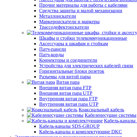
Прочие материалы для работы с кабелями
Средства защиты и малой механизации
Металлоискатели
Маркероискатели и маркеры
Трассодефектоискатели
Шкафы и стойки телекоммуникационные
Аксессуары к шкафам и стойкам
Патч-панели
Патч-корды
Коннекторы и соединители
Устройства для электрических кабелей связи
Горизонтальные блоки розеток
Разъемы для витой пары
Витая пара
Внешняя витая пара FTP
Внешняя витая пара UTP
Внутренняя витая пара FTP
Внутренняя витая пара UTP
Коаксиальный кабель
Кабеленесущие системы
Кабель-каналы
Кабель-каналы SDS-GROUP
Кабель-каналы и комплектующие DKC