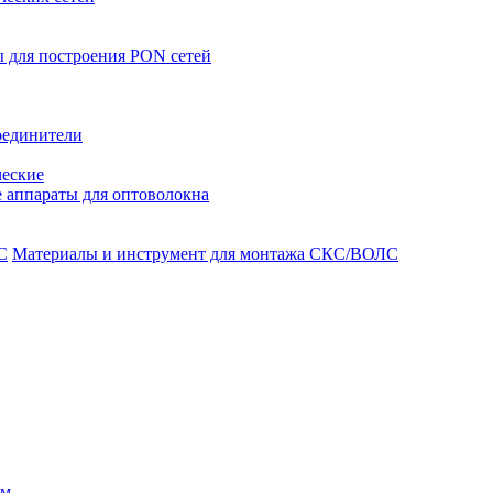
 для построения PON сетей
оединители
ческие
 аппараты для оптоволокна
Материалы и инструмент для монтажа СКС/ВОЛС
ом