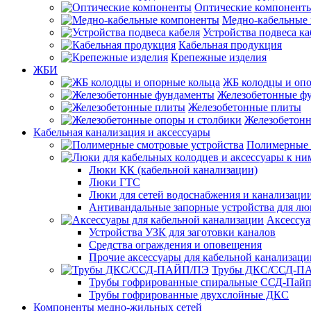
Оптические компонент
Медно-кабельные
Устройства подвеса ка
Кабельная продукция
Крепежные изделия
ЖБИ
ЖБ колодцы и опо
Железобетонные ф
Железобетонные плиты
Железобетонн
Кабельная канализация и аксессуары
Полимерные 
Люки КК (кабельной канализации)
Люки ГТС
Люки для сетей водоснабжения и канализации
Антивандальные запорные устройства для л
Аксессуа
Устройства УЗК для заготовки каналов
Средства ограждения и оповещения
Прочие аксессуары для кабельной канализаци
Трубы ДКС/ССД-П
Трубы гофрированные спиральные ССД-Пай
Трубы гофрированные двухслойные ДКС
Компоненты медно-жильных сетей