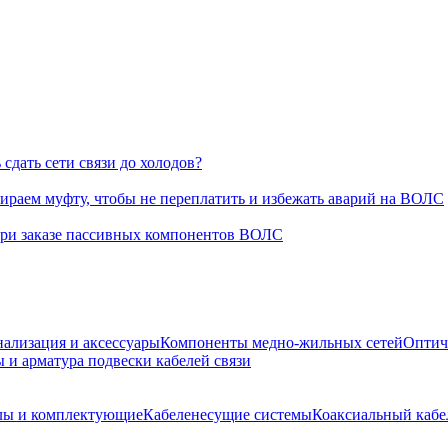
сдать сети связи до холодов?
раем муфту, чтобы не переплатить и избежать аварий на ВОЛС
при заказе пассивных компонентов ВОЛС
нализация и аксессуары
Компоненты медно-жильных сетей
Оптич
 и арматура подвески кабелей связи
лы и комплектующие
Кабеленесущие системы
Коаксиальный кабе