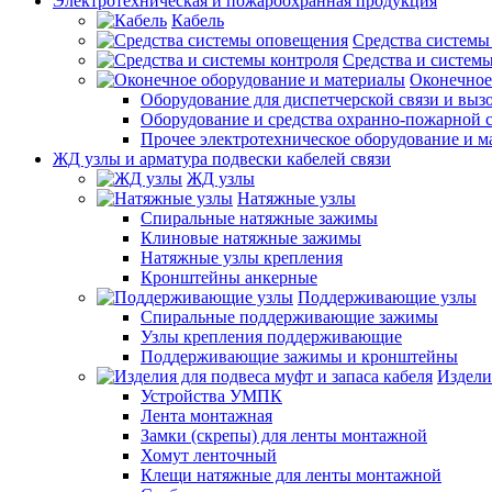
Электротехническая и пожароохранная продукция
Кабель
Средства системы
Средства и системы
Оконечное
Оборудование для диспетчерской связи и выз
Оборудование и средства охранно-пожарной 
Прочее электротехническое оборудование и 
ЖД узлы и арматура подвески кабелей связи
ЖД узлы
Натяжные узлы
Спиральные натяжные зажимы
Клиновые натяжные зажимы
Натяжные узлы крепления
Кронштейны анкерные
Поддерживающие узлы
Спиральные поддерживающие зажимы
Узлы крепления поддерживающие
Поддерживающие зажимы и кронштейны
Издели
Устройства УМПК
Лента монтажная
Замки (скрепы) для ленты монтажной
Хомут ленточный
Клещи натяжные для ленты монтажной