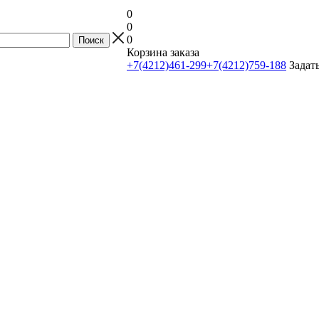
0
0
0
Корзина заказа
+7(4212)461-299
+7(4212)759-188
Задат