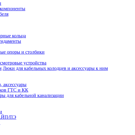
ы
 компоненты
беля
рные кольца
ундаменты
ые опоры и столбики
смотровые устройства
Люки для кабельных колодцев и аксессуары к ним
, аксессуары
юков ГТС и КК
ры для кабельной канализации
и
АЙП/ПЭ
п