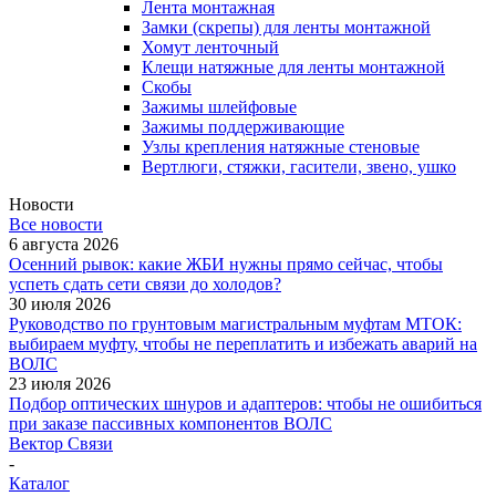
Лента монтажная
Замки (скрепы) для ленты монтажной
Хомут ленточный
Клещи натяжные для ленты монтажной
Скобы
Зажимы шлейфовые
Зажимы поддерживающие
Узлы крепления натяжные стеновые
Вертлюги, стяжки, гасители, звено, ушко
Новости
Все новости
6 августа 2026
Осенний рывок: какие ЖБИ нужны прямо сейчас, чтобы
успеть сдать сети связи до холодов?
30 июля 2026
Руководство по грунтовым магистральным муфтам МТОК:
выбираем муфту, чтобы не переплатить и избежать аварий на
ВОЛС
23 июля 2026
Подбор оптических шнуров и адаптеров: чтобы не ошибиться
при заказе пассивных компонентов ВОЛС
Вектор Связи
-
Каталог