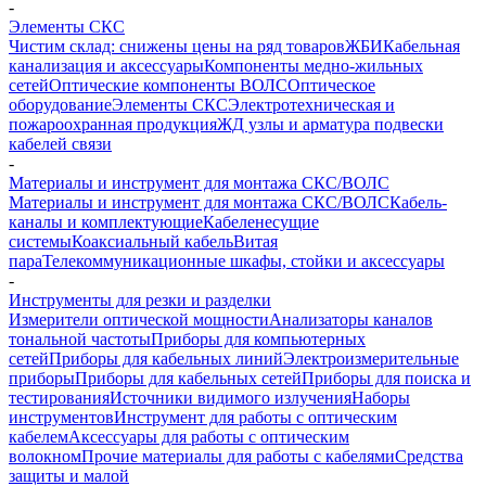
-
Элементы СКС
Чистим склад: снижены цены на ряд товаров
ЖБИ
Кабельная
канализация и аксессуары
Компоненты медно-жильных
сетей
Оптические компоненты ВОЛС
Оптическое
оборудование
Элементы СКС
Электротехническая и
пожароохранная продукция
ЖД узлы и арматура подвески
кабелей связи
-
Материалы и инструмент для монтажа СКС/ВОЛС
Материалы и инструмент для монтажа СКС/ВОЛС
Кабель-
каналы и комплектующие
Кабеленесущие
системы
Коаксиальный кабель
Витая
пара
Телекоммуникационные шкафы, стойки и аксессуары
-
Инструменты для резки и разделки
Измерители оптической мощности
Анализаторы каналов
тональной частоты
Приборы для компьютерных
сетей
Приборы для кабельных линий
Электроизмерительные
приборы
Приборы для кабельных сетей
Приборы для поиска и
тестирования
Источники видимого излучения
Наборы
инструментов
Инструмент для работы с оптическим
кабелем
Аксессуары для работы с оптическим
волокном
Прочие материалы для работы с кабелями
Средства
защиты и малой