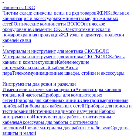
-
Элементы СКС
Чистим склад: снижены цены на ряд товаров
ЖБИ
Кабельная
канализация и аксессуары
Компоненты медно-жильных
сетей
Оптические компоненты ВОЛС
Оптическое
оборудование
Элементы СКС
Электротехническая и
пожароохранная продукция
ЖД узлы и арматура подвески
кабелей связи
-
Материалы и инструмент для монтажа СКС/ВОЛС
Материалы и инструмент для монтажа СКС/ВОЛС
Кабель-
каналы и комплектующие
Кабеленесущие
системы
Коаксиальный кабель
Витая
пара
Телекоммуникационные шкафы, стойки и аксессуары
-
Инструменты для резки и разделки
Измерители оптической мощности
Анализаторы каналов
тональной частоты
Приборы для компьютерных
сетей
Приборы для кабельных линий
Электроизмерительные
приборы
Приборы для кабельных сетей
Приборы для поиска и
тестирования
Источники видимого излучения
Наборы
инструментов
Инструмент для работы с оптическим
кабелем
Аксессуары для работы с оптическим
волокном
Прочие материалы для работы с кабелями
Средства
защиты и малой