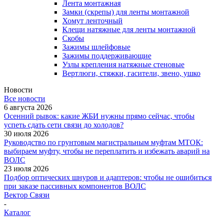
Лента монтажная
Замки (скрепы) для ленты монтажной
Хомут ленточный
Клещи натяжные для ленты монтажной
Скобы
Зажимы шлейфовые
Зажимы поддерживающие
Узлы крепления натяжные стеновые
Вертлюги, стяжки, гасители, звено, ушко
Новости
Все новости
6 августа 2026
Осенний рывок: какие ЖБИ нужны прямо сейчас, чтобы
успеть сдать сети связи до холодов?
30 июля 2026
Руководство по грунтовым магистральным муфтам МТОК:
выбираем муфту, чтобы не переплатить и избежать аварий на
ВОЛС
23 июля 2026
Подбор оптических шнуров и адаптеров: чтобы не ошибиться
при заказе пассивных компонентов ВОЛС
Вектор Связи
-
Каталог