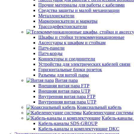
Прочие материалы для работы с кабелями
Средства защиты и малой механизации
Металлоискатели
Маркероискатели и маркеры
Трассодефектоискатели
Шкафы и стойки телекоммуникационные
Аксессуары к шкафам и стойкам
Патч-панели
Патч-корды
Коннекторы и соединители
Устройства для электрических кабелей связи
Горизонтальные блоки розеток
Разъемы для витой пары
Витая пара
Внешняя витая пара FTP
Внешняя витая пара UTP
Внутренняя витая пара FTP
Внутренняя витая пара UTP
Коаксиальный кабель
Кабеленесущие системы
Кабель-каналы
Кабель-каналы SDS-GROUP
Кабель-каналы и комплектующие DKC