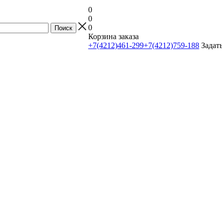
0
0
0
Корзина заказа
+7(4212)461-299
+7(4212)759-188
Задат