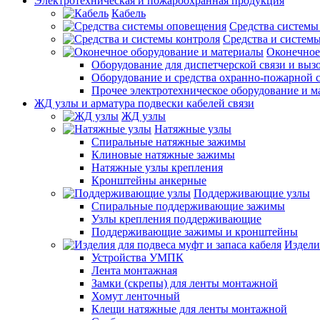
Электротехническая и пожароохранная продукция
Кабель
Средства системы
Средства и системы
Оконечное
Оборудование для диспетчерской связи и выз
Оборудование и средства охранно-пожарной 
Прочее электротехническое оборудование и 
ЖД узлы и арматура подвески кабелей связи
ЖД узлы
Натяжные узлы
Спиральные натяжные зажимы
Клиновые натяжные зажимы
Натяжные узлы крепления
Кронштейны анкерные
Поддерживающие узлы
Спиральные поддерживающие зажимы
Узлы крепления поддерживающие
Поддерживающие зажимы и кронштейны
Издели
Устройства УМПК
Лента монтажная
Замки (скрепы) для ленты монтажной
Хомут ленточный
Клещи натяжные для ленты монтажной