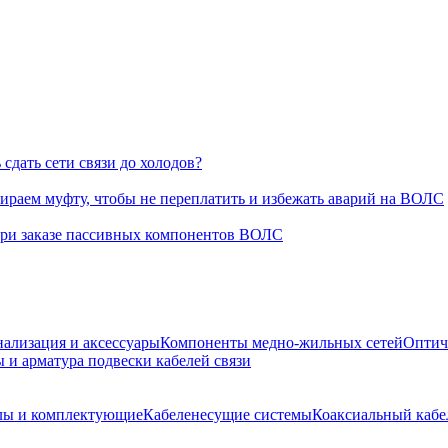
сдать сети связи до холодов?
раем муфту, чтобы не переплатить и избежать аварий на ВОЛС
при заказе пассивных компонентов ВОЛС
нализация и аксессуары
Компоненты медно-жильных сетей
Оптич
 и арматура подвески кабелей связи
лы и комплектующие
Кабеленесущие системы
Коаксиальный кабе