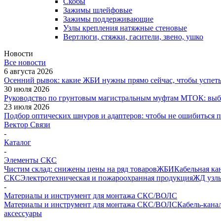
Скобы
Зажимы шлейфовые
Зажимы поддерживающие
Узлы крепления натяжные стеновые
Вертлюги, стяжки, гасители, звено, ушко
Новости
Все новости
6 августа 2026
Осенний рывок: какие ЖБИ нужны прямо сейчас, чтобы успеть 
30 июля 2026
Руководство по грунтовым магистральным муфтам МТОК: выби
23 июля 2026
Подбор оптических шнуров и адаптеров: чтобы не ошибиться 
Вектор Связи
-
Каталог
-
Элементы СКС
Чистим склад: снижены цены на ряд товаров
ЖБИ
Кабельная ка
СКС
Электротехническая и пожароохранная продукция
ЖД узлы
-
Материалы и инструмент для монтажа СКС/ВОЛС
Материалы и инструмент для монтажа СКС/ВОЛС
Кабель-кана
аксессуары