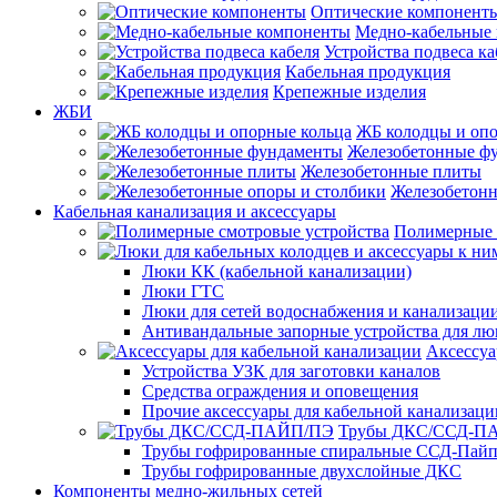
Оптические компонент
Медно-кабельные
Устройства подвеса ка
Кабельная продукция
Крепежные изделия
ЖБИ
ЖБ колодцы и опо
Железобетонные ф
Железобетонные плиты
Железобетонн
Кабельная канализация и аксессуары
Полимерные 
Люки КК (кабельной канализации)
Люки ГТС
Люки для сетей водоснабжения и канализации
Антивандальные запорные устройства для л
Аксессуа
Устройства УЗК для заготовки каналов
Средства ограждения и оповещения
Прочие аксессуары для кабельной канализаци
Трубы ДКС/ССД-П
Трубы гофрированные спиральные ССД-Пай
Трубы гофрированные двухслойные ДКС
Компоненты медно-жильных сетей