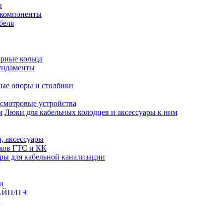
ы
 компоненты
беля
рные кольца
ундаменты
ые опоры и столбики
смотровые устройства
Люки для кабельных колодцев и аксессуары к ним
, аксессуары
юков ГТС и КК
ры для кабельной канализации
и
АЙП/ПЭ
п