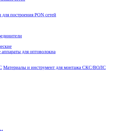
 для построения PON сетей
оединители
ческие
 аппараты для оптоволокна
Материалы и инструмент для монтажа СКС/ВОЛС
ом