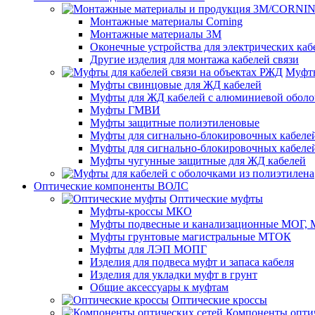
Монтажные материалы Corning
Монтажные материалы 3M
Оконечные устройства для электрических каб
Другие изделия для монтажа кабелей связи
Муфты
Муфты свинцовые для ЖД кабелей
Муфты для ЖД кабелей с алюминиевой оболо
Муфты ГМВИ
Муфты защитные полиэтиленовые
Муфты для сигнально-блокировочных кабелей
Муфты для сигнально-блокировочных кабеле
Муфты чугунные защитные для ЖД кабелей
Оптические компоненты ВОЛС
Оптические муфты
Муфты-кроссы МКО
Муфты подвесные и канализационные МОГ
Муфты грунтовые магистральные МТОК
Муфты для ЛЭП МОПГ
Изделия для подвеса муфт и запаса кабеля
Изделия для укладки муфт в грунт
Общие аксессуары к муфтам
Оптические кроссы
Компоненты оптич