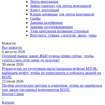
Лента монтажная
Замки (скрепы) для ленты монтажной
Хомут ленточный
Клещи натяжные для ленты монтажной
Скобы
Зажимы шлейфовые
Зажимы поддерживающие
Узлы крепления натяжные стеновые
Вертлюги, стяжки, гасители, звено, ушко
Новости
Все новости
6 августа 2026
Осенний рывок: какие ЖБИ нужны прямо сейчас, чтобы
успеть сдать сети связи до холодов?
30 июля 2026
Руководство по грунтовым магистральным муфтам МТОК:
выбираем муфту, чтобы не переплатить и избежать аварий на
ВОЛС
23 июля 2026
Подбор оптических шнуров и адаптеров: чтобы не ошибиться
при заказе пассивных компонентов ВОЛС
Вектор Связи
-
Каталог