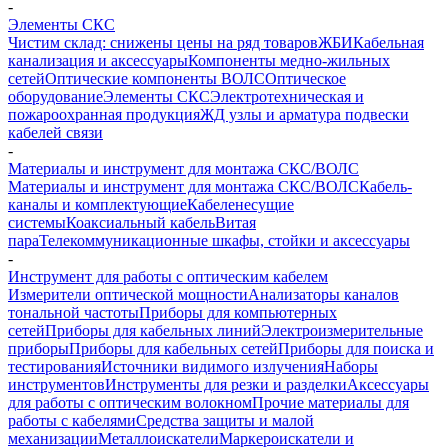
-
Элементы СКС
Чистим склад: снижены цены на ряд товаров
ЖБИ
Кабельная
канализация и аксессуары
Компоненты медно-жильных
сетей
Оптические компоненты ВОЛС
Оптическое
оборудование
Элементы СКС
Электротехническая и
пожароохранная продукция
ЖД узлы и арматура подвески
кабелей связи
-
Материалы и инструмент для монтажа СКС/ВОЛС
Материалы и инструмент для монтажа СКС/ВОЛС
Кабель-
каналы и комплектующие
Кабеленесущие
системы
Коаксиальный кабель
Витая
пара
Телекоммуникационные шкафы, стойки и аксессуары
-
Инструмент для работы с оптическим кабелем
Измерители оптической мощности
Анализаторы каналов
тональной частоты
Приборы для компьютерных
сетей
Приборы для кабельных линий
Электроизмерительные
приборы
Приборы для кабельных сетей
Приборы для поиска и
тестирования
Источники видимого излучения
Наборы
инструментов
Инструменты для резки и разделки
Аксессуары
для работы с оптическим волокном
Прочие материалы для
работы с кабелями
Средства защиты и малой
механизации
Металлоискатели
Маркероискатели и