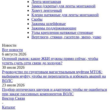
Лента монтажная
Замки (скрепы) для ленты монтажной
Хомут ленточный
Клещи натяжные для ленты монтажной
Скобы
Зажимы шлейфовые
Зажимы поддерживающие
Узлы крепления натяжные стеновые
Вертлюги, стяжки, гасители, звено, ушко
Новости
Все новости
6 августа 2026
Осенний рывок: какие ЖБИ нужны прямо сейчас, чтобы
успеть сдать сети связи до холодов?
30 июля 2026
Руководство по грунтовым магистральным муфтам МТОК:
выбираем муфту, чтобы не переплатить и избежать аварий на
ВОЛС
23 июля 2026
Подбор оптических шнуров и адаптеров: чтобы не ошибиться
при заказе пассивных компонентов ВОЛС
Вектор Связи
-
Каталог