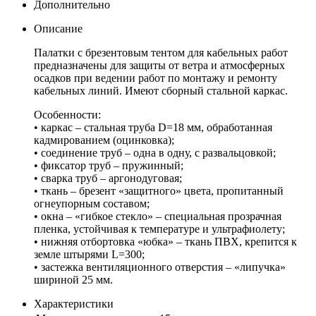
Дополнительно
Описание
Палатки с брезентовым тентом для кабельных работ
предназначены для защиты от ветра и атмосферных
осадков при ведении работ по монтажу и ремонту
кабельных линий. Имеют сборный стальной каркас.
Особенности:
• каркас – стальная труба D=18 мм, обработанная
кадмированием (оцинковка);
• соединение труб – одна в одну, с развальцовкой;
• фиксатор труб – пружинный;
• сварка труб – аргонодуговая;
• ткань – брезент «защитного» цвета, пропитанный
огнеупорным составом;
• окна – «гибкое стекло» – специальная прозрачная
пленка, устойчивая к температуре и ультрафиолету;
• нижняя отбортовка «юбка» – ткань ПВХ, крепится к
земле штырями L=300;
• застежка вентиляционного отверстия – «липучка»
шириной 25 мм.
Характеристики