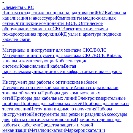
-
Элементы СКС
Чистим склад: снижены цены на ряд товаров
ЖБИ
Кабельная
канализация и аксессуары
Компоненты медно-жильных
сетей
Оптические компоненты ВОЛС
Оптическое
оборудование
Элементы СКС
Электротехническая и
пожароохранная продукция
ЖД узлы и арматура подвески
кабелей связи
-
Материалы и инструмент для монтажа СКС/ВОЛС
Материалы и инструмент для монтажа СКС/ВОЛС
Кабель-
каналы и комплектующие
Кабеленесущие
системы
Коаксиальный кабель
Витая
пара
Телекоммуникационные шкафы, стойки и аксессуары
-
Инструмент для работы с оптическим кабелем
Измерители оптической мощности
Анализаторы каналов
тональной частоты
Приборы для компьютерных
сетей
Приборы для кабельных линий
Электроизмерительные
приборы
Приборы для кабельных сетей
Приборы для поиска и
тестирования
Источники видимого излучения
Наборы
инструментов
Инструменты для резки и разделки
Аксессуары
для работы с оптическим волокном
Прочие материалы для
работы с кабелями
Средства защиты и малой
механизации
Металлоискатели
Маркероискатели и