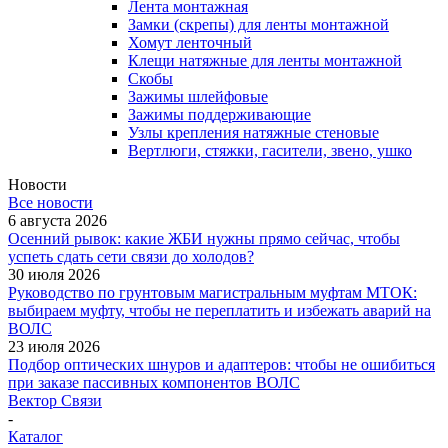
Лента монтажная
Замки (скрепы) для ленты монтажной
Хомут ленточный
Клещи натяжные для ленты монтажной
Скобы
Зажимы шлейфовые
Зажимы поддерживающие
Узлы крепления натяжные стеновые
Вертлюги, стяжки, гасители, звено, ушко
Новости
Все новости
6 августа 2026
Осенний рывок: какие ЖБИ нужны прямо сейчас, чтобы
успеть сдать сети связи до холодов?
30 июля 2026
Руководство по грунтовым магистральным муфтам МТОК:
выбираем муфту, чтобы не переплатить и избежать аварий на
ВОЛС
23 июля 2026
Подбор оптических шнуров и адаптеров: чтобы не ошибиться
при заказе пассивных компонентов ВОЛС
Вектор Связи
-
Каталог