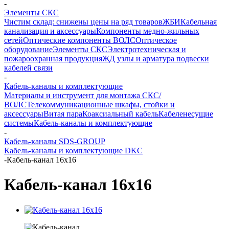
-
Элементы СКС
Чистим склад: снижены цены на ряд товаров
ЖБИ
Кабельная
канализация и аксессуары
Компоненты медно-жильных
сетей
Оптические компоненты ВОЛС
Оптическое
оборудование
Элементы СКС
Электротехническая и
пожароохранная продукция
ЖД узлы и арматура подвески
кабелей связи
-
Кабель-каналы и комплектующие
Материалы и инструмент для монтажа СКС/
ВОЛС
Телекоммуникационные шкафы, стойки и
аксессуары
Витая пара
Коаксиальный кабель
Кабеленесущие
системы
Кабель-каналы и комплектующие
-
Кабель-каналы SDS-GROUP
Кабель-каналы и комплектующие DKC
-
Кабель-канал 16х16
Кабель-канал 16х16