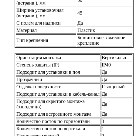
50
(встраив.), мм
Ширина установочная
45
(встраив.), мм
С полем для надписи
Да
Материал
Пластик
Безвинтовое зажимное
Тип крепления
крепление
Ориентация монтажа
Вертикальн.
Степень защиты (IP)
IP40
Подходит для установки в пол
Да
Прозрачный
Да
Отделка поверхности
Глянцевый
Подходит для установки в кабель-канал
Да
Подходит для скрытого монтажа
Да
(заподлицо)
Подходит для встроенного монтажа
Да
Количество постов по горизонтали
3
Количество постов по вертикали
1
Количество модулей
2