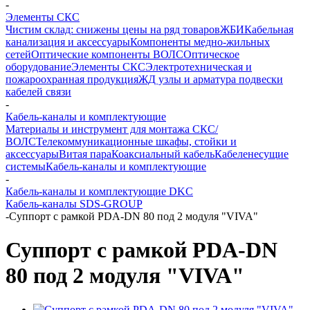
-
Элементы СКС
Чистим склад: снижены цены на ряд товаров
ЖБИ
Кабельная
канализация и аксессуары
Компоненты медно-жильных
сетей
Оптические компоненты ВОЛС
Оптическое
оборудование
Элементы СКС
Электротехническая и
пожароохранная продукция
ЖД узлы и арматура подвески
кабелей связи
-
Кабель-каналы и комплектующие
Материалы и инструмент для монтажа СКС/
ВОЛС
Телекоммуникационные шкафы, стойки и
аксессуары
Витая пара
Коаксиальный кабель
Кабеленесущие
системы
Кабель-каналы и комплектующие
-
Кабель-каналы и комплектующие DKC
Кабель-каналы SDS-GROUP
-
Суппорт с рамкой PDA-DN 80 под 2 модуля "VIVA"
Суппорт с рамкой PDA-DN
80 под 2 модуля "VIVA"