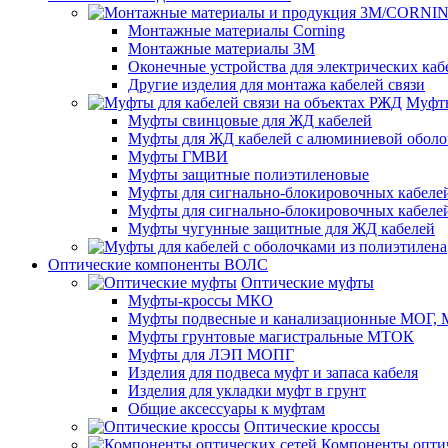
Монтажные материалы Corning
Монтажные материалы 3M
Оконечные устройства для электрических каб
Другие изделия для монтажа кабелей связи
Муфты
Муфты свинцовые для ЖД кабелей
Муфты для ЖД кабелей с алюминиевой оболо
Муфты ГМВИ
Муфты защитные полиэтиленовые
Муфты для сигнально-блокировочных кабелей
Муфты для сигнально-блокировочных кабеле
Муфты чугунные защитные для ЖД кабелей
Оптические компоненты ВОЛС
Оптические муфты
Муфты-кроссы МКО
Муфты подвесные и канализационные МОГ
Муфты грунтовые магистральные МТОК
Муфты для ЛЭП МОПГ
Изделия для подвеса муфт и запаса кабеля
Изделия для укладки муфт в грунт
Общие аксессуары к муфтам
Оптические кроссы
Компоненты оптич