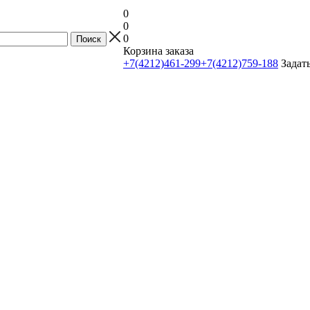
0
0
0
Корзина заказа
+7(4212)461-299
+7(4212)759-188
Задат