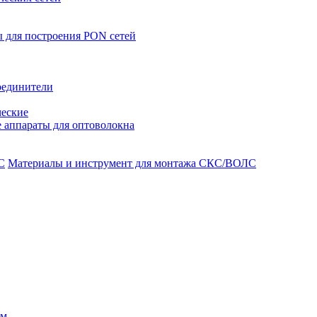
 для построения PON сетей
оединители
ческие
 аппараты для оптоволокна
Материалы и инструмент для монтажа СКС/ВОЛС
ом