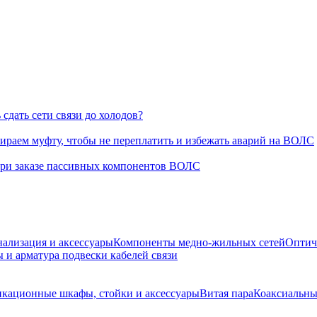
сдать сети связи до холодов?
раем муфту, чтобы не переплатить и избежать аварий на ВОЛС
при заказе пассивных компонентов ВОЛС
нализация и аксессуары
Компоненты медно-жильных сетей
Оптич
 и арматура подвески кабелей связи
кационные шкафы, стойки и аксессуары
Витая пара
Коаксиальны