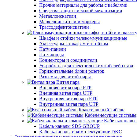
Прочие материалы для работы с кабелями
Средства защиты и малой механизации
Металлоискатели
Маркероискатели и маркеры
Трассодефектоискатели
Шкафы и стойки телекоммуникационные
Аксессуары к шкафам и стойкам
Патч-панели
Патч-корды
Коннекторы и соединители
Устройства для электрических кабелей связи
Горизонтальные блоки розеток
Разъемы для витой пары
Витая пара
Внешняя витая пара FTP
Внешняя витая пара UTP
Внутренняя витая пара FTP
Внутренняя витая пара UTP
Коаксиальный кабель
Кабеленесущие системы
Кабель-каналы
Кабель-каналы SDS-GROUP
Кабель-каналы и комплектующие DKC