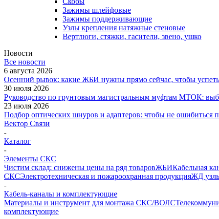
Скобы
Зажимы шлейфовые
Зажимы поддерживающие
Узлы крепления натяжные стеновые
Вертлюги, стяжки, гасители, звено, ушко
Новости
Все новости
6 августа 2026
Осенний рывок: какие ЖБИ нужны прямо сейчас, чтобы успеть 
30 июля 2026
Руководство по грунтовым магистральным муфтам МТОК: выби
23 июля 2026
Подбор оптических шнуров и адаптеров: чтобы не ошибиться 
Вектор Связи
-
Каталог
-
Элементы СКС
Чистим склад: снижены цены на ряд товаров
ЖБИ
Кабельная ка
СКС
Электротехническая и пожароохранная продукция
ЖД узлы
-
Кабель-каналы и комплектующие
Материалы и инструмент для монтажа СКС/ВОЛС
Телекоммуни
комплектующие