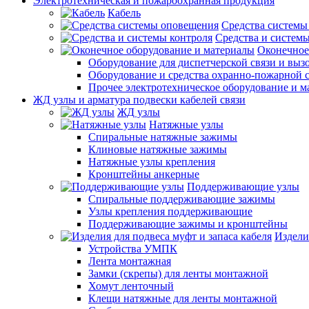
Электротехническая и пожароохранная продукция
Кабель
Средства системы
Средства и системы
Оконечное
Оборудование для диспетчерской связи и выз
Оборудование и средства охранно-пожарной 
Прочее электротехническое оборудование и 
ЖД узлы и арматура подвески кабелей связи
ЖД узлы
Натяжные узлы
Спиральные натяжные зажимы
Клиновые натяжные зажимы
Натяжные узлы крепления
Кронштейны анкерные
Поддерживающие узлы
Спиральные поддерживающие зажимы
Узлы крепления поддерживающие
Поддерживающие зажимы и кронштейны
Издели
Устройства УМПК
Лента монтажная
Замки (скрепы) для ленты монтажной
Хомут ленточный
Клещи натяжные для ленты монтажной