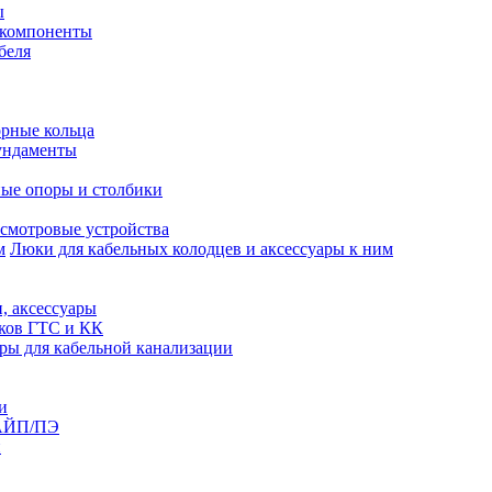
ы
 компоненты
беля
рные кольца
ундаменты
ые опоры и столбики
смотровые устройства
Люки для кабельных колодцев и аксессуары к ним
, аксессуары
юков ГТС и КК
ры для кабельной канализации
и
АЙП/ПЭ
п