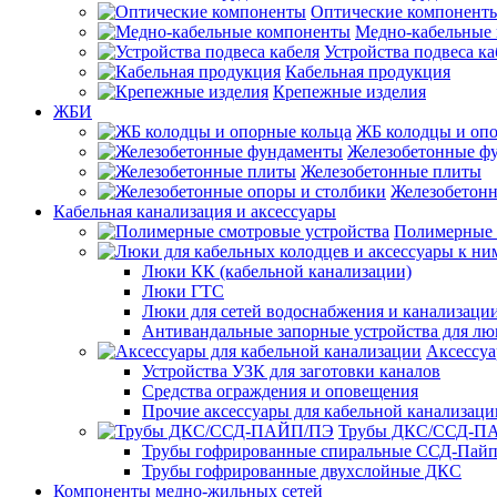
Оптические компонент
Медно-кабельные
Устройства подвеса ка
Кабельная продукция
Крепежные изделия
ЖБИ
ЖБ колодцы и опо
Железобетонные ф
Железобетонные плиты
Железобетонн
Кабельная канализация и аксессуары
Полимерные 
Люки КК (кабельной канализации)
Люки ГТС
Люки для сетей водоснабжения и канализации
Антивандальные запорные устройства для л
Аксессуа
Устройства УЗК для заготовки каналов
Средства ограждения и оповещения
Прочие аксессуары для кабельной канализаци
Трубы ДКС/ССД-П
Трубы гофрированные спиральные ССД-Пай
Трубы гофрированные двухслойные ДКС
Компоненты медно-жильных сетей