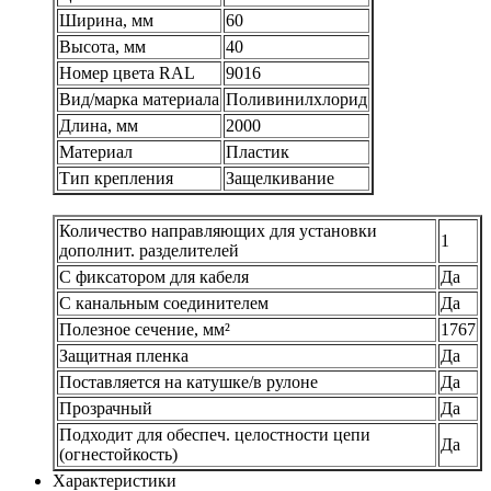
Ширина, мм
60
Высота, мм
40
Номер цвета RAL
9016
Вид/марка материала
Поливинилхлорид
Длина, мм
2000
Материал
Пластик
Тип крепления
Защелкивание
Количество направляющих для установки
1
дополнит. разделителей
С фиксатором для кабеля
Да
С канальным соединителем
Да
Полезное сечение, мм²
1767
Защитная пленка
Да
Поставляется на катушке/в рулоне
Да
Прозрачный
Да
Подходит для обеспеч. целостности цепи
Да
(огнестойкость)
Характеристики