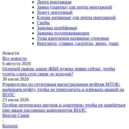
Лента монтажная
Замки (скрепы) для ленты монтажной
Хомут ленточный
Клещи натяжные для ленты монтажной
Скобы
Зажимы шлейфовые
Зажимы поддерживающие
Узлы крепления натяжные стеновые
Вертлюги, стяжки, гасители, звено, ушко
Новости
Все новости
6 августа 2026
Осенний рывок: какие ЖБИ нужны прямо сейчас, чтобы
успеть сдать сети связи до холодов?
30 июля 2026
Руководство по грунтовым магистральным муфтам МТОК:
выбираем муфту, чтобы не переплатить и избежать аварий на
ВОЛС
23 июля 2026
Подбор оптических шнуров и адаптеров: чтобы не ошибиться
при заказе пассивных компонентов ВОЛС
Вектор Связи
-
Каталог