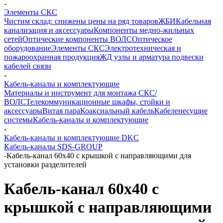
-
Элементы СКС
Чистим склад: снижены цены на ряд товаров
ЖБИ
Кабельная
канализация и аксессуары
Компоненты медно-жильных
сетей
Оптические компоненты ВОЛС
Оптическое
оборудование
Элементы СКС
Электротехническая и
пожароохранная продукция
ЖД узлы и арматура подвески
кабелей связи
-
Кабель-каналы и комплектующие
Материалы и инструмент для монтажа СКС/
ВОЛС
Телекоммуникационные шкафы, стойки и
аксессуары
Витая пара
Коаксиальный кабель
Кабеленесущие
системы
Кабель-каналы и комплектующие
-
Кабель-каналы и комплектующие DKC
Кабель-каналы SDS-GROUP
-
Кабель-канал 60х40 с крышкой с направляющими для
установки разделителей
Кабель-канал 60х40 с
крышкой с направляющими