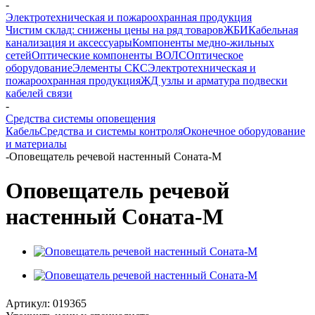
-
Электротехническая и пожароохранная продукция
Чистим склад: снижены цены на ряд товаров
ЖБИ
Кабельная
канализация и аксессуары
Компоненты медно-жильных
сетей
Оптические компоненты ВОЛС
Оптическое
оборудование
Элементы СКС
Электротехническая и
пожароохранная продукция
ЖД узлы и арматура подвески
кабелей связи
-
Средства системы оповещения
Кабель
Средства и системы контроля
Оконечное оборудование
и материалы
-
Оповещатель речевой настенный Соната-М
Оповещатель речевой
настенный Соната-М
Артикул:
019365