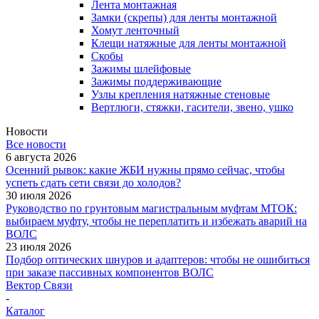
Лента монтажная
Замки (скрепы) для ленты монтажной
Хомут ленточный
Клещи натяжные для ленты монтажной
Скобы
Зажимы шлейфовые
Зажимы поддерживающие
Узлы крепления натяжные стеновые
Вертлюги, стяжки, гасители, звено, ушко
Новости
Все новости
6 августа 2026
Осенний рывок: какие ЖБИ нужны прямо сейчас, чтобы
успеть сдать сети связи до холодов?
30 июля 2026
Руководство по грунтовым магистральным муфтам МТОК:
выбираем муфту, чтобы не переплатить и избежать аварий на
ВОЛС
23 июля 2026
Подбор оптических шнуров и адаптеров: чтобы не ошибиться
при заказе пассивных компонентов ВОЛС
Вектор Связи
-
Каталог