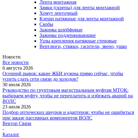
Лента монтажная
Замки (скрепы) для ленты монтажной
Хомут ленточный
Клещи натяжные для ленты монтажной
Скобы
Зажимы шлейфовые
Зажимы поддерживающие
Узлы крепления натяжные стеновые
Вертлюги, стяжки, гасители, звено, ушко
Новости
Все новости
6 августа 2026
Осенний рывок: какие ЖБИ нужны прямо сейчас, чтобы
успеть сдать сети связи до холодов?
30 июля 2026
Руководство по грунтовым магистральным муфтам МТОК:
выбираем муфту, чтобы не переплатить и избежать аварий на
ВОЛС
23 июля 2026
Подбор оптических шнуров и адаптеров: чтобы не ошибиться
при заказе пассивных компонентов ВОЛС
Вектор Связи
-
Каталог