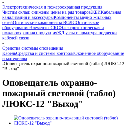
-
Электротехническая и пожароохранная продукция
Чистим склад: снижены цены на ряд товаров
ЖБИ
Кабельная
канализация и аксессуары
Компоненты медно-жильных
сетей
Оптические компоненты ВОЛС
Оптическое
оборудование
Элементы СКС
Электротехническая и
пожароохранная продукция
ЖД узлы и арматура подвески
кабелей связи
-
Средства системы оповещения
Кабель
Средства и системы контроля
Оконечное оборудование
и материалы
-
Оповещатель охранно-пожарный световой (табло) ЛЮКС-12
"Выход"
Оповещатель охранно-
пожарный световой (табло)
ЛЮКС-12 "Выход"