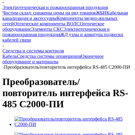
-
Электротехническая и пожароохранная продукция
Чистим склад: снижены цены на ряд товаров
ЖБИ
Кабельная
канализация и аксессуары
Компоненты медно-жильных
сетей
Оптические компоненты ВОЛС
Оптическое
оборудование
Элементы СКС
Электротехническая и
пожароохранная продукция
ЖД узлы и арматура подвески
кабелей связи
-
Средства и системы контроля
Кабель
Средства системы оповещения
Оконечное
оборудование и материалы
-
Преобразователь/повторитель интерфейса RS-485 C2000-ПИ
Преобразователь/
повторитель интерфейса RS-
485 C2000-ПИ