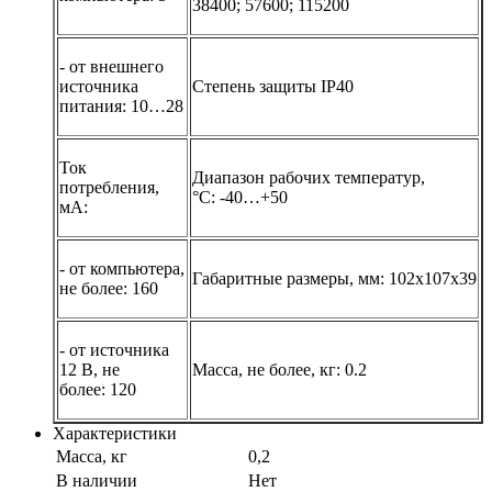
38400; 57600; 115200
- от внешнего
источника
Степень защиты
IP40
питания:
10…28
Ток
Диапазон рабочих температур,
потребления,
°С:
-40…+50
мА:
- от компьютера,
Габаритные размеры, мм:
102х107х39
не более:
160
- от источника
12 В, не
Масса, не более, кг:
0.2
более:
120
Характеристики
Масса, кг
0,2
В наличии
Нет