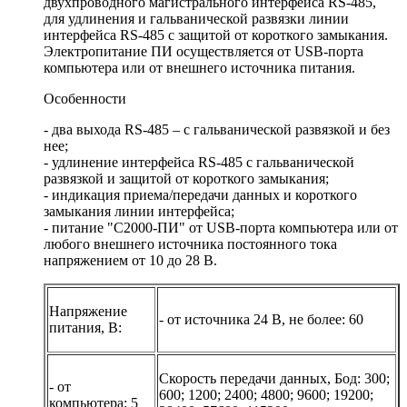
двухпроводного магистрального интерфейса RS-485,
для удлинения и гальванической развязки линии
интерфейса RS-485 с защитой от короткого замыкания.
Электропитание ПИ осуществляется от USB-порта
компьютера или от внешнего источника питания.
Особенности
- два выхода RS-485 – с гальванической развязкой и без
нее;
- удлинение интерфейса RS-485 c гальванической
развязкой и защитой от короткого замыкания;
- индикация приема/передачи данных и короткого
замыкания линии интерфейса;
- питание "С2000-ПИ" от USB-порта компьютера или от
любого внешнего источника постоянного тока
напряжением от 10 до 28 В.
Напряжение
- от источника 24 В, не более:
60
питания, B:
Скорость передачи данных, Бод:
300;
- от
600; 1200; 2400; 4800; 9600; 19200;
компьютера:
5