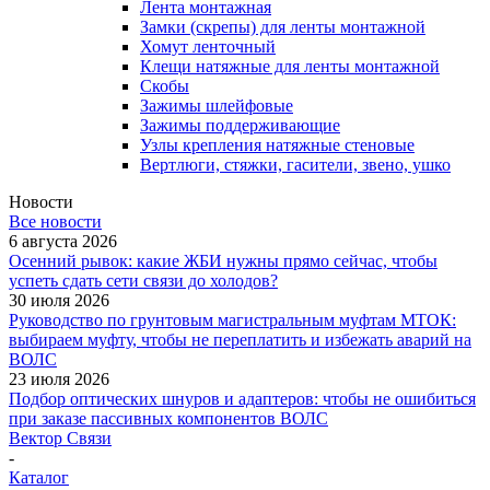
Лента монтажная
Замки (скрепы) для ленты монтажной
Хомут ленточный
Клещи натяжные для ленты монтажной
Скобы
Зажимы шлейфовые
Зажимы поддерживающие
Узлы крепления натяжные стеновые
Вертлюги, стяжки, гасители, звено, ушко
Новости
Все новости
6 августа 2026
Осенний рывок: какие ЖБИ нужны прямо сейчас, чтобы
успеть сдать сети связи до холодов?
30 июля 2026
Руководство по грунтовым магистральным муфтам МТОК:
выбираем муфту, чтобы не переплатить и избежать аварий на
ВОЛС
23 июля 2026
Подбор оптических шнуров и адаптеров: чтобы не ошибиться
при заказе пассивных компонентов ВОЛС
Вектор Связи
-
Каталог