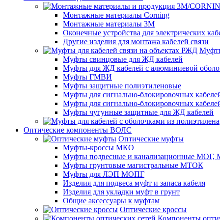
Монтажные материалы Corning
Монтажные материалы 3M
Оконечные устройства для электрических каб
Другие изделия для монтажа кабелей связи
Муфты
Муфты свинцовые для ЖД кабелей
Муфты для ЖД кабелей с алюминиевой оболо
Муфты ГМВИ
Муфты защитные полиэтиленовые
Муфты для сигнально-блокировочных кабелей
Муфты для сигнально-блокировочных кабеле
Муфты чугунные защитные для ЖД кабелей
Оптические компоненты ВОЛС
Оптические муфты
Муфты-кроссы МКО
Муфты подвесные и канализационные МОГ
Муфты грунтовые магистральные МТОК
Муфты для ЛЭП МОПГ
Изделия для подвеса муфт и запаса кабеля
Изделия для укладки муфт в грунт
Общие аксессуары к муфтам
Оптические кроссы
Компоненты оптич