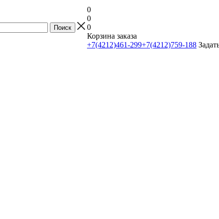
0
0
0
Корзина заказа
+7(4212)461-299
+7(4212)759-188
Задат