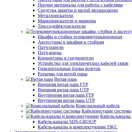
Прочие материалы для работы с кабелями
Средства защиты и малой механизации
Металлоискатели
Маркероискатели и маркеры
Трассодефектоискатели
Шкафы и стойки телекоммуникационные
Аксессуары к шкафам и стойкам
Патч-панели
Патч-корды
Коннекторы и соединители
Устройства для электрических кабелей связи
Горизонтальные блоки розеток
Разъемы для витой пары
Витая пара
Внешняя витая пара FTP
Внешняя витая пара UTP
Внутренняя витая пара FTP
Внутренняя витая пара UTP
Коаксиальный кабель
Кабеленесущие системы
Кабель-каналы
Кабель-каналы SDS-GROUP
Кабель-каналы и комплектующие DKC