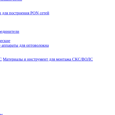
 для построения PON сетей
оединители
ческие
 аппараты для оптоволокна
Материалы и инструмент для монтажа СКС/ВОЛС
ом