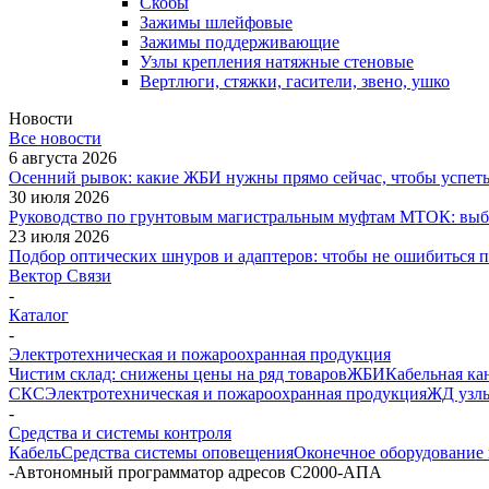
Скобы
Зажимы шлейфовые
Зажимы поддерживающие
Узлы крепления натяжные стеновые
Вертлюги, стяжки, гасители, звено, ушко
Новости
Все новости
6 августа 2026
Осенний рывок: какие ЖБИ нужны прямо сейчас, чтобы успеть 
30 июля 2026
Руководство по грунтовым магистральным муфтам МТОК: выби
23 июля 2026
Подбор оптических шнуров и адаптеров: чтобы не ошибиться 
Вектор Связи
-
Каталог
-
Электротехническая и пожароохранная продукция
Чистим склад: снижены цены на ряд товаров
ЖБИ
Кабельная ка
СКС
Электротехническая и пожароохранная продукция
ЖД узлы
-
Средства и системы контроля
Кабель
Средства системы оповещения
Оконечное оборудование
-
Автономный программатор адресов С2000-АПА