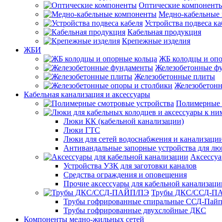
Оптические компонент
Медно-кабельные
Устройства подвеса ка
Кабельная продукция
Крепежные изделия
ЖБИ
ЖБ колодцы и опо
Железобетонные ф
Железобетонные плиты
Железобетонн
Кабельная канализация и аксессуары
Полимерные 
Люки КК (кабельной канализации)
Люки ГТС
Люки для сетей водоснабжения и канализации
Антивандальные запорные устройства для л
Аксессуа
Устройства УЗК для заготовки каналов
Средства ограждения и оповещения
Прочие аксессуары для кабельной канализаци
Трубы ДКС/ССД-П
Трубы гофрированные спиральные ССД-Пай
Трубы гофрированные двухслойные ДКС
Компоненты медно-жильных сетей