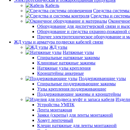
Электротехническая и пожароохранная продукция
Кабель
Средства системы
Средства и системы
Оконечное
Оборудование для диспетчерской связи и выз
Оборудование и средства охранно-пожарной 
Прочее электротехническое оборудование и 
ЖД узлы и арматура подвески кабелей связи
ЖД узлы
Натяжные узлы
Спиральные натяжные зажимы
Клиновые натяжные зажимы
Натяжные узлы крепления
Кронштейны анкерные
Поддерживающие узлы
Спиральные поддерживающие зажимы
Узлы крепления поддерживающие
Поддерживающие зажимы и кронштейны
Издели
Устройства УМПК
Лента монтажная
Замки (скрепы) для ленты монтажной
Хомут ленточный
Клещи натяжные для ленты монтажной