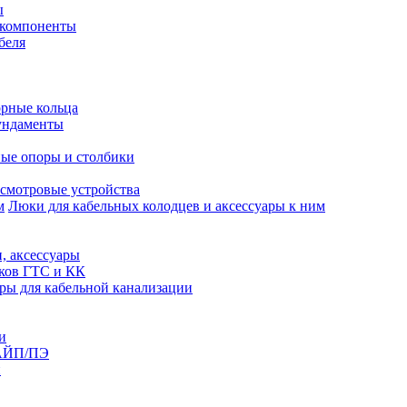
ы
 компоненты
беля
рные кольца
ундаменты
ые опоры и столбики
смотровые устройства
Люки для кабельных колодцев и аксессуары к ним
, аксессуары
юков ГТС и КК
ры для кабельной канализации
и
АЙП/ПЭ
п