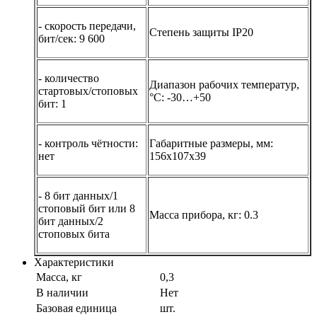
- скорость передачи,
Степень защиты IP20
бит/сек: 9 600
- количество
Диапазон рабочих температур,
стартовых/стоповых
°С: -30…+50
бит: 1
- контроль чётности:
Габаритные размеры, мм:
нет
156х107х39
- 8 бит данных/1
стоповый бит или 8
Масса прибора, кг: 0.3
бит данных/2
стоповых бита
Характеристики
Масса, кг
0,3
В наличии
Нет
Базовая единица
шт.