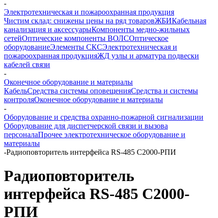
-
Электротехническая и пожароохранная продукция
Чистим склад: снижены цены на ряд товаров
ЖБИ
Кабельная
канализация и аксессуары
Компоненты медно-жильных
сетей
Оптические компоненты ВОЛС
Оптическое
оборудование
Элементы СКС
Электротехническая и
пожароохранная продукция
ЖД узлы и арматура подвески
кабелей связи
-
Оконечное оборудование и материалы
Кабель
Средства системы оповещения
Средства и системы
контроля
Оконечное оборудование и материалы
-
Оборудование и средства охранно-пожарной сигнализации
Оборудование для диспетчерской связи и вызова
персонала
Прочее электротехническое оборудование и
материалы
-
Радиоповторитель интерфейса RS-485 С2000-РПИ
Радиоповторитель
интерфейса RS-485 С2000-
РПИ