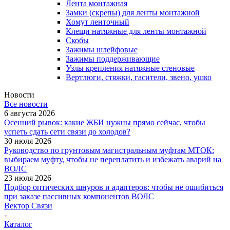
Лента монтажная
Замки (скрепы) для ленты монтажной
Хомут ленточный
Клещи натяжные для ленты монтажной
Скобы
Зажимы шлейфовые
Зажимы поддерживающие
Узлы крепления натяжные стеновые
Вертлюги, стяжки, гасители, звено, ушко
Новости
Все новости
6 августа 2026
Осенний рывок: какие ЖБИ нужны прямо сейчас, чтобы
успеть сдать сети связи до холодов?
30 июля 2026
Руководство по грунтовым магистральным муфтам МТОК:
выбираем муфту, чтобы не переплатить и избежать аварий на
ВОЛС
23 июля 2026
Подбор оптических шнуров и адаптеров: чтобы не ошибиться
при заказе пассивных компонентов ВОЛС
Вектор Связи
-
Каталог