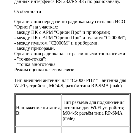
данных интерфейса RS-232/RS-485 по радиоканалу.
Особенности
Организация передачи по радиоканалу сигналов ИСО
"Орион" на участках:
- между ПК с АРМ "Орион Про" и приборами;
- между ПК с АРМ "Орион Про" и пультом "С2000M";
- между пультом "С2000M" и приборами;
- между приборами.
Организация радиоканала с различными топологиями:
- "точка-точка";
- "точка-многоточка"
Режим оценки качества связи.
Тип внешней антенны для "С2000-РПИ" - антенна для
Wi-Fi устройств, MO4-S, разъём типа RP-SMA (male)
Тип разъема для подключения
Напряжение питания,
антенны: для Wi-Fi устройств;
B:
MO4-S; разъём типа RP-SMA
(male)