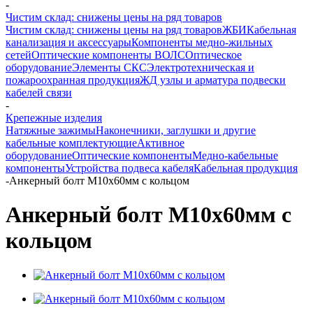
-
Чистим склад: снижены цены на ряд товаров
Чистим склад: снижены цены на ряд товаров
ЖБИ
Кабельная
канализация и аксессуары
Компоненты медно-жильных
сетей
Оптические компоненты ВОЛС
Оптическое
оборудование
Элементы СКС
Электротехническая и
пожароохранная продукция
ЖД узлы и арматура подвески
кабелей связи
-
Крепежные изделия
Натяжные зажимы
Наконечники, заглушки и другие
кабельные комплектующие
Активное
оборудование
Оптические компоненты
Медно-кабельные
компоненты
Устройства подвеса кабеля
Кабельная продукция
-
Анкерный болт М10х60мм с кольцом
Анкерный болт М10х60мм с
кольцом