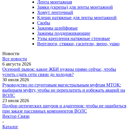
Лента монтажная
Замки (скрепы) для ленты монтажной
Хомут ленточный
Клещи натяжные для ленты монтажной
Скобы
Зажимы шлейфовые
Зажимы поддерживающие
Узлы крепления натяжные стеновые
Вертлюги, стяжки, гасители, звено, ушко
Новости
Все новости
6 августа 2026
Осенний рывок: какие ЖБИ нужны прямо сейчас, чтобы
успеть сдать сети связи до холодов?
30 июля 2026
Руководство по грунтовым магистральным муфтам МТОК:
выбираем муфту, чтобы не переплатить и избежать аварий на
ВОЛС
23 июля 2026
Подбор оптических шнуров и адаптеров: чтобы не ошибиться
при заказе пассивных компонентов ВОЛС
Вектор Связи
-
Каталог