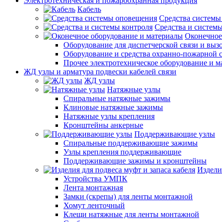
Электротехническая и пожароохранная продукция
Кабель
Средства системы
Средства и системы
Оконечное
Оборудование для диспетчерской связи и выз
Оборудование и средства охранно-пожарной 
Прочее электротехническое оборудование и 
ЖД узлы и арматура подвески кабелей связи
ЖД узлы
Натяжные узлы
Спиральные натяжные зажимы
Клиновые натяжные зажимы
Натяжные узлы крепления
Кронштейны анкерные
Поддерживающие узлы
Спиральные поддерживающие зажимы
Узлы крепления поддерживающие
Поддерживающие зажимы и кронштейны
Издели
Устройства УМПК
Лента монтажная
Замки (скрепы) для ленты монтажной
Хомут ленточный
Клещи натяжные для ленты монтажной