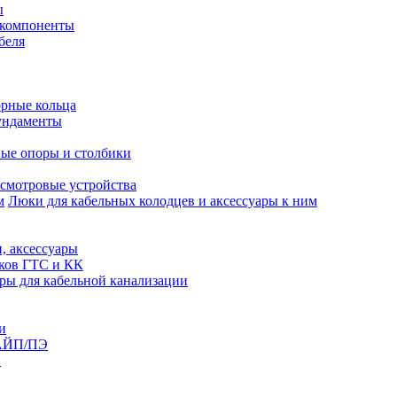
ы
 компоненты
беля
рные кольца
ундаменты
ые опоры и столбики
смотровые устройства
Люки для кабельных колодцев и аксессуары к ним
, аксессуары
юков ГТС и КК
ры для кабельной канализации
и
АЙП/ПЭ
п