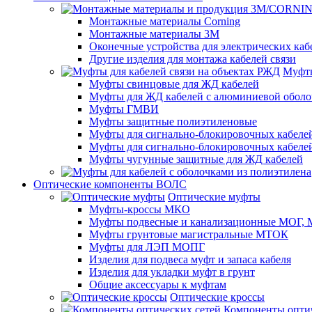
Монтажные материалы Corning
Монтажные материалы 3M
Оконечные устройства для электрических каб
Другие изделия для монтажа кабелей связи
Муфты
Муфты свинцовые для ЖД кабелей
Муфты для ЖД кабелей с алюминиевой оболо
Муфты ГМВИ
Муфты защитные полиэтиленовые
Муфты для сигнально-блокировочных кабелей
Муфты для сигнально-блокировочных кабеле
Муфты чугунные защитные для ЖД кабелей
Оптические компоненты ВОЛС
Оптические муфты
Муфты-кроссы МКО
Муфты подвесные и канализационные МОГ
Муфты грунтовые магистральные МТОК
Муфты для ЛЭП МОПГ
Изделия для подвеса муфт и запаса кабеля
Изделия для укладки муфт в грунт
Общие аксессуары к муфтам
Оптические кроссы
Компоненты оптич