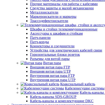
Прочие материалы для работы с кабелями
Средства защиты и малой механизации
Металлоискатели
Маркероискатели и маркеры
Трассодефектоискатели
Шкафы и стойки телекоммуникационные
Аксессуары к шкафам и стойкам
Патч-панели
Патч-корды
Коннекторы и соединители
Устройства для электрических кабелей связи
Горизонтальные блоки розеток
Разъемы для витой пары
Витая пара
Внешняя витая пара FTP
Внешняя витая пара UTP
Внутренняя витая пара FTP
Внутренняя витая пара UTP
Коаксиальный кабель
Кабеленесущие системы
Кабель-каналы
Кабель-каналы SDS-GROUP
Кабель-каналы и комплектующие DKC