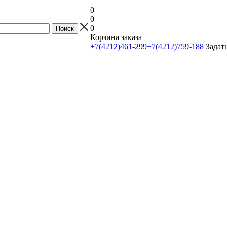
0
0
0
Корзина заказа
+7(4212)461-299
+7(4212)759-188
Задат