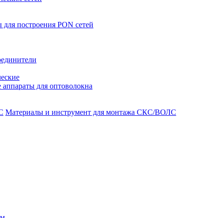
 для построения PON сетей
оединители
ческие
 аппараты для оптоволокна
Материалы и инструмент для монтажа СКС/ВОЛС
ом