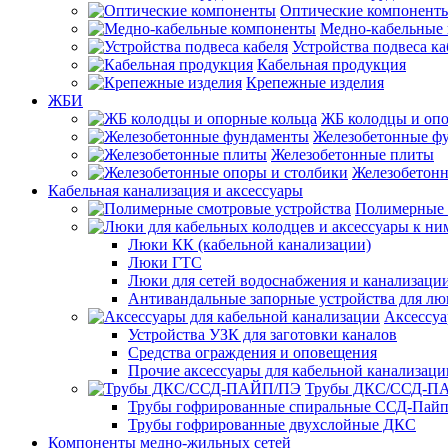
Оптические компонент
Медно-кабельные
Устройства подвеса ка
Кабельная продукция
Крепежные изделия
ЖБИ
ЖБ колодцы и опо
Железобетонные ф
Железобетонные плиты
Железобетонн
Кабельная канализация и аксессуары
Полимерные 
Люки КК (кабельной канализации)
Люки ГТС
Люки для сетей водоснабжения и канализации
Антивандальные запорные устройства для л
Аксессуа
Устройства УЗК для заготовки каналов
Средства ограждения и оповещения
Прочие аксессуары для кабельной канализаци
Трубы ДКС/ССД-П
Трубы гофрированные спиральные ССД-Пай
Трубы гофрированные двухслойные ДКС
Компоненты медно-жильных сетей