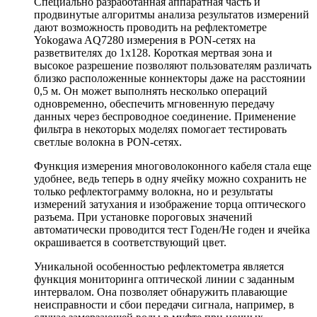
Специально разработанная аппаратная часть и
продвинутые алгоритмы анализа результатов измерений
дают возможность проводить на рефлектометре
Yokogawa AQ7280 измерения в PON-сетях на
разветвителях до 1х128. Короткая мертвая зона и
высокое разрешение позволяют пользователям различать
близко расположенные коннекторы даже на расстоянии
0,5 м. Он может выполнять несколько операций
одновременно, обеспечить мгновенную передачу
данных через беспроводное соединение. Применение
фильтра в некоторых моделях помогает тестировать
светлые волокна в PON-сетях.
Функция измерения многоволоконного кабеля стала еще
удобнее, ведь теперь в одну ячейку можно сохранить не
только рефлектограмму волокна, но и результаты
измерений затухания и изображение торца оптического
разъема. При установке пороговых значений
автоматически проводится тест Годен/Не годен и ячейка
окрашивается в соответствующий цвет.
Уникальной особенностью рефлектометра является
функция мониторинга оптической линии с заданным
интервалом. Она позволяет обнаружить плавающие
неисправности и сбои передачи сигнала, например, в