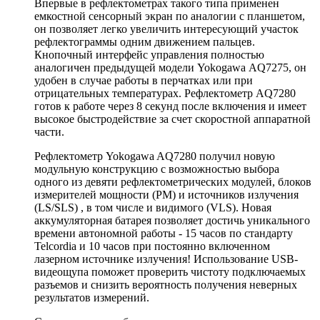
Впервые в рефлектометрах такого типа применен
емкостной сенсорный экран по аналогии с планшетом,
он позволяет легко увеличить интересующий участок
рефлектограммы одним движением пальцев.
Кнопочный интерфейс управления полностью
аналогичен предыдущей модели Yokogawa AQ7275, он
удобен в случае работы в перчатках или при
отрицательных температурах. Рефлектометр AQ7280
готов к работе через 8 секунд после включения и имеет
высокое быстродействие за счет скоростной аппаратной
части.
Рефлектометр Yokogawa AQ7280 получил новую
модульную конструкцию с возможностью выбора
одного из девяти рефлектометрических модулей, блоков
измерителей мощности (PM) и источников излучения
(LS/SLS) , в том числе и видимого (VLS). Новая
аккумуляторная батарея позволяет достичь уникального
времени автономной работы - 15 часов по стандарту
Telcordia и 10 часов при постоянно включенном
лазерном источнике излучения! Использование USB-
видеощупа поможет проверить чистоту подключаемых
разъемов и снизить вероятность получения неверных
результатов измерений.