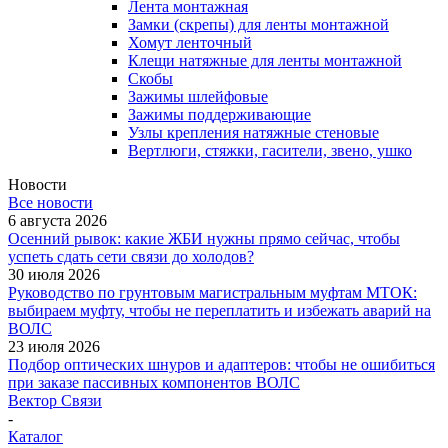
Лента монтажная
Замки (скрепы) для ленты монтажной
Хомут ленточный
Клещи натяжные для ленты монтажной
Скобы
Зажимы шлейфовые
Зажимы поддерживающие
Узлы крепления натяжные стеновые
Вертлюги, стяжки, гасители, звено, ушко
Новости
Все новости
6 августа 2026
Осенний рывок: какие ЖБИ нужны прямо сейчас, чтобы
успеть сдать сети связи до холодов?
30 июля 2026
Руководство по грунтовым магистральным муфтам МТОК:
выбираем муфту, чтобы не переплатить и избежать аварий на
ВОЛС
23 июля 2026
Подбор оптических шнуров и адаптеров: чтобы не ошибиться
при заказе пассивных компонентов ВОЛС
Вектор Связи
-
Каталог