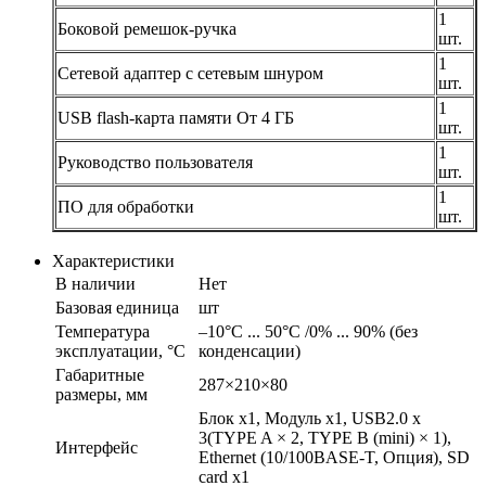
1
Боковой ремешок-ручка
шт.
1
Сетевой адаптер с сетевым шнуром
шт.
1
USB flash-карта памяти От 4 ГБ
шт.
1
Руководство пользователя
шт.
1
ПО для обработки
шт.
Характеристики
В наличии
Нет
Базовая единица
шт
Температура
–10°C ... 50°C /0% ... 90% (без
эксплуатации, °С
конденсации)
Габаритные
287×210×80
размеры, мм
Блок х1, Модуль х1, USB2.0 x
3(TYPE A × 2, TYPE B (mini) × 1),
Интерфейс
Ethernet (10/100BASE-T, Опция), SD
card х1