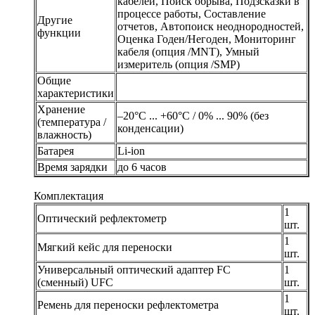
кабелей, Поиск обрыва, Подзсказки в
процессе работы, Составление
Другие
отчетов, Автопоиск неоднородностей,
функции
Оценка Годен/Негоден, Мониторинг
кабеля (опция /MNT), Умный
измеритель (опция /SMP)
Общие
характеристики
Хранение
–20°C ... +60°C / 0% ... 90% (без
(температура /
конденсации)
влажность)
Батарея
Li-ion
Время зарядки
до 6 часов
Комплектация
1
Оптический рефлектометр
шт.
1
Мягкий кейс для переноски
шт.
Универсальный оптический адаптер FC
1
(сменный) UFC
шт.
1
Ремень для переноски рефлектометра
шт.