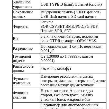
Удаленное
USB TYPE B (mini), Ethernet (опция)
управление
Сохранение
Внутренняя память ( >1000 файлов),
данных
USB-flash память, SD card память
Запись:
Форматы
SOR,CSV,SET,BMP,JPG,CFG,PDF,
Чтение: SOR, SET
2,2 кг, включая батарею, исключая
Вес
блок OTDR и модуль OPM / VLS
По горизонтали: 1 см, По вертикали:
Разрешение
0,001 дБ
Групповой
От 1.30000 до 1.79999 (с шагом
индекс
0.00001)
Размерность
км, миля, килофут
длины
Измерение расстояния, прямых
Функция
потерь, отражения, потерь на обратное
измерения
рассеяние между двумя точками
Несколько трасс, Анализ с двух
Функция
сторон, Разность трасс, Анализ
анализа
участка, Поиск макроизгибов
Органайзер для многоволоконных