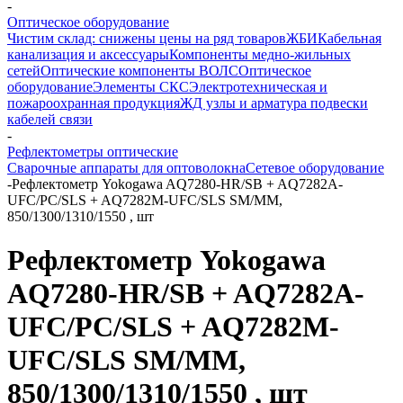
-
Оптическое оборудование
Чистим склад: снижены цены на ряд товаров
ЖБИ
Кабельная
канализация и аксессуары
Компоненты медно-жильных
сетей
Оптические компоненты ВОЛС
Оптическое
оборудование
Элементы СКС
Электротехническая и
пожароохранная продукция
ЖД узлы и арматура подвески
кабелей связи
-
Рефлектометры оптические
Сварочные аппараты для оптоволокна
Сетевое оборудование
-
Рефлектометр Yokogawa AQ7280-HR/SB + AQ7282A-
UFC/PC/SLS + AQ7282M-UFC/SLS SM/MM,
850/1300/1310/1550 , шт
Рефлектометр Yokogawa
AQ7280-HR/SB + AQ7282A-
UFC/PC/SLS + AQ7282M-
UFC/SLS SM/MM,
850/1300/1310/1550 , шт