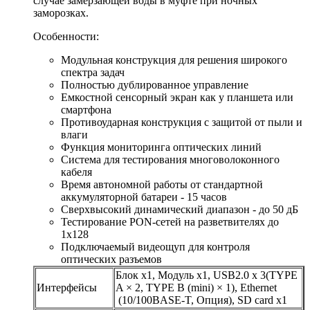
случае замерзающей воды в муфте при ночных
заморозках.
Особенности:
Модульная конструкция для решения широкого
спектра задач
Полностью дублированное управление
Емкостной сенсорный экран как у планшета или
смартфона
Противоударная конструкция с защитой от пыли и
влаги
Функция мониторинга оптических линий
Система для тестирования многоволоконного
кабеля
Время автономной работы от стандартной
аккумуляторной батареи - 15 часов
Сверхвысокий динамический диапазон - до 50 дБ
Тестирование PON-сетей на разветвителях до
1х128
Подключаемый видеощуп для контроля
оптических разъемов
Блок х1, Модуль х1, USB2.0 x 3(TYPE
Интерфейсы
A × 2, TYPE B (mini) × 1), Ethernet
(10/100BASE-T, Опция), SD card х1