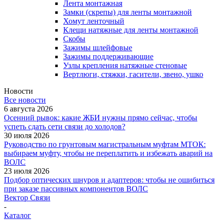
Лента монтажная
Замки (скрепы) для ленты монтажной
Хомут ленточный
Клещи натяжные для ленты монтажной
Скобы
Зажимы шлейфовые
Зажимы поддерживающие
Узлы крепления натяжные стеновые
Вертлюги, стяжки, гасители, звено, ушко
Новости
Все новости
6 августа 2026
Осенний рывок: какие ЖБИ нужны прямо сейчас, чтобы
успеть сдать сети связи до холодов?
30 июля 2026
Руководство по грунтовым магистральным муфтам МТОК:
выбираем муфту, чтобы не переплатить и избежать аварий на
ВОЛС
23 июля 2026
Подбор оптических шнуров и адаптеров: чтобы не ошибиться
при заказе пассивных компонентов ВОЛС
Вектор Связи
-
Каталог