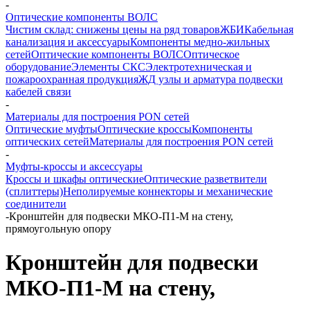
-
Оптические компоненты ВОЛС
Чистим склад: снижены цены на ряд товаров
ЖБИ
Кабельная
канализация и аксессуары
Компоненты медно-жильных
сетей
Оптические компоненты ВОЛС
Оптическое
оборудование
Элементы СКС
Электротехническая и
пожароохранная продукция
ЖД узлы и арматура подвески
кабелей связи
-
Материалы для построения PON сетей
Оптические муфты
Оптические кроссы
Компоненты
оптических сетей
Материалы для построения PON сетей
-
Муфты-кроссы и аксессуары
Кроссы и шкафы оптические
Оптические разветвители
(сплиттеры)
Неполируемые коннекторы и механические
соединители
-
Кронштейн для подвески МКО-П1-М на стену,
прямоугольную опору
Кронштейн для подвески
МКО-П1-М на стену,