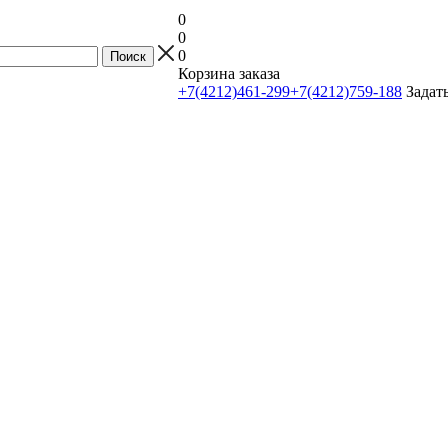
0
0
0
Корзина заказа
+7(4212)461-299
+7(4212)759-188
Задат