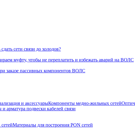
сдать сети связи до холодов?
раем муфту, чтобы не переплатить и избежать аварий на ВОЛС
при заказе пассивных компонентов ВОЛС
нализация и аксессуары
Компоненты медно-жильных сетей
Оптич
 и арматура подвески кабелей связи
 сетей
Материалы для построения PON сетей