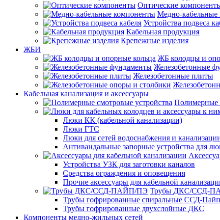
Оптические компонент
Медно-кабельные
Устройства подвеса ка
Кабельная продукция
Крепежные изделия
ЖБИ
ЖБ колодцы и опо
Железобетонные ф
Железобетонные плиты
Железобетонн
Кабельная канализация и аксессуары
Полимерные 
Люки КК (кабельной канализации)
Люки ГТС
Люки для сетей водоснабжения и канализации
Антивандальные запорные устройства для л
Аксессуа
Устройства УЗК для заготовки каналов
Средства ограждения и оповещения
Прочие аксессуары для кабельной канализаци
Трубы ДКС/ССД-П
Трубы гофрированные спиральные ССД-Пай
Трубы гофрированные двухслойные ДКС
Компоненты медно-жильных сетей