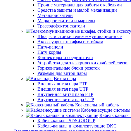
Прочие материалы для работы с кабелями
Средства защиты и малой механизации
Металлоискатели
Маркероискатели и маркеры
Трассодефектоискатели
Шкафы и стойки телекоммуникационные
Аксессуары к шкафам и стойкам
Патч-панели
Патч-корды
Коннекторы и соединители
Устройства для электрических кабелей связи
Горизонтальные блоки розеток
Разъемы для витой пары
Витая пара
Внешняя витая пара FTP
Внешняя витая пара UTP
Внутренняя витая пара FTP
Внутренняя витая пара UTP
Коаксиальный кабель
Кабеленесущие системы
Кабель-каналы
Кабель-каналы SDS-GROUP
Кабель-каналы и комплектующие DKC