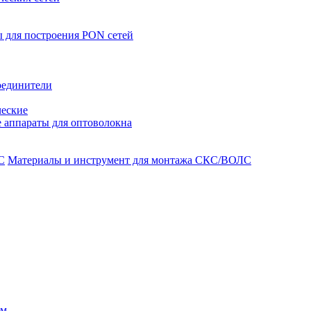
 для построения PON сетей
оединители
ческие
 аппараты для оптоволокна
Материалы и инструмент для монтажа СКС/ВОЛС
ом