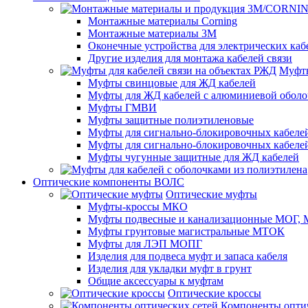
Монтажные материалы Corning
Монтажные материалы 3M
Оконечные устройства для электрических каб
Другие изделия для монтажа кабелей связи
Муфты
Муфты свинцовые для ЖД кабелей
Муфты для ЖД кабелей с алюминиевой оболо
Муфты ГМВИ
Муфты защитные полиэтиленовые
Муфты для сигнально-блокировочных кабелей
Муфты для сигнально-блокировочных кабеле
Муфты чугунные защитные для ЖД кабелей
Оптические компоненты ВОЛС
Оптические муфты
Муфты-кроссы МКО
Муфты подвесные и канализационные МОГ
Муфты грунтовые магистральные МТОК
Муфты для ЛЭП МОПГ
Изделия для подвеса муфт и запаса кабеля
Изделия для укладки муфт в грунт
Общие аксессуары к муфтам
Оптические кроссы
Компоненты оптич