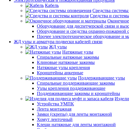
Электротехническая и пожароохранная продукция
Кабель
Средства системы
Средства и системы
Оконечное
Оборудование для диспетчерской связи и выз
Оборудование и средства охранно-пожарной 
Прочее электротехническое оборудование и 
ЖД узлы и арматура подвески кабелей связи
ЖД узлы
Натяжные узлы
Спиральные натяжные зажимы
Клиновые натяжные зажимы
Натяжные узлы крепления
Кронштейны анкерные
Поддерживающие узлы
Спиральные поддерживающие зажимы
Узлы крепления поддерживающие
Поддерживающие зажимы и кронштейны
Издели
Устройства УМПК
Лента монтажная
Замки (скрепы) для ленты монтажной
Хомут ленточный
Клещи натяжные для ленты монтажной