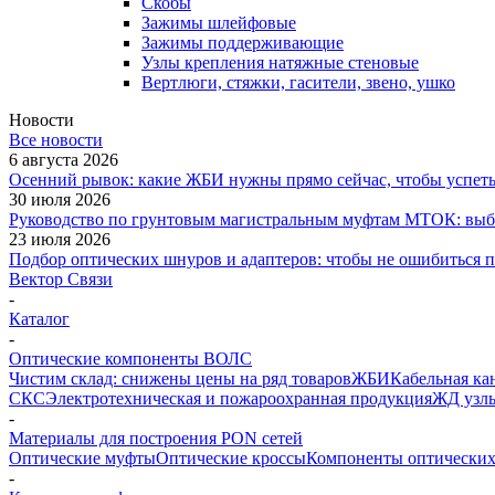
Скобы
Зажимы шлейфовые
Зажимы поддерживающие
Узлы крепления натяжные стеновые
Вертлюги, стяжки, гасители, звено, ушко
Новости
Все новости
6 августа 2026
Осенний рывок: какие ЖБИ нужны прямо сейчас, чтобы успеть 
30 июля 2026
Руководство по грунтовым магистральным муфтам МТОК: выби
23 июля 2026
Подбор оптических шнуров и адаптеров: чтобы не ошибиться 
Вектор Связи
-
Каталог
-
Оптические компоненты ВОЛС
Чистим склад: снижены цены на ряд товаров
ЖБИ
Кабельная ка
СКС
Электротехническая и пожароохранная продукция
ЖД узлы
-
Материалы для построения PON сетей
Оптические муфты
Оптические кроссы
Компоненты оптических
-