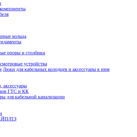
ы
 компоненты
беля
рные кольца
ундаменты
ые опоры и столбики
смотровые устройства
Люки для кабельных колодцев и аксессуары к ним
, аксессуары
юков ГТС и КК
ры для кабельной канализации
и
АЙП/ПЭ
п