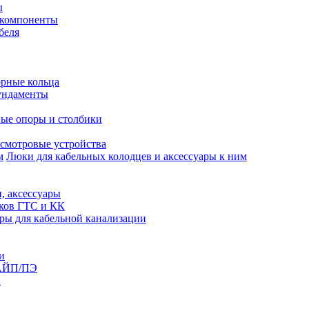
ы
 компоненты
беля
рные кольца
ундаменты
ые опоры и столбики
смотровые устройства
Люки для кабельных колодцев и аксессуары к ним
, аксессуары
юков ГТС и КК
ры для кабельной канализации
и
АЙП/ПЭ
п