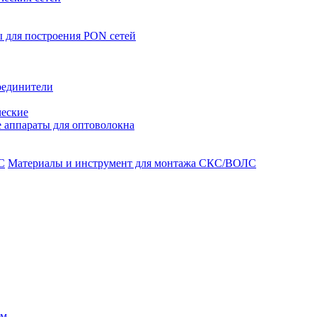
 для построения PON сетей
оединители
ческие
 аппараты для оптоволокна
Материалы и инструмент для монтажа СКС/ВОЛС
ом