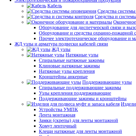
Электротехническая и пожароохранная продукция
Кабель
Средства системы
Средства и системы
Оконечное
Оборудование для диспетчерской связи и выз
Оборудование и средства охранно-пожарной 
Прочее электротехническое оборудование и 
ЖД узлы и арматура подвески кабелей связи
ЖД узлы
Натяжные узлы
Спиральные натяжные зажимы
Клиновые натяжные зажимы
Натяжные узлы крепления
Кронштейны анкерные
Поддерживающие узлы
Спиральные поддерживающие зажимы
Узлы крепления поддерживающие
Поддерживающие зажимы и кронштейны
Издели
Устройства УМПК
Лента монтажная
Замки (скрепы) для ленты монтажной
Хомут ленточный
Клещи натяжные для ленты монтажной