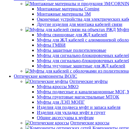
Монтажные материалы Corning
Монтажные материалы 3M
Оконечные устройства для электрических каб
Другие изделия для монтажа кабелей связи
Муфты
Муфты свинцовые для ЖД кабелей
Муфты для ЖД кабелей с алюминиевой оболо
Муфты ГМВИ
Муфты защитные полиэтиленовые
Муфты для сигнально-блокировочных кабелей
Муфты для сигнально-блокировочных кабеле
Муфты чугунные защитные для ЖД кабелей
Оптические компоненты ВОЛС
Оптические муфты
Муфты-кроссы МКО
Муфты подвесные и канализационные МОГ
Муфты грунтовые магистральные МТОК
Муфты для ЛЭП МОПГ
Изделия для подвеса муфт и запаса кабеля
Изделия для укладки муфт в грунт
Общие аксессуары к муфтам
Оптические кроссы
Компоненты оптич