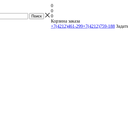
0
0
0
Корзина заказа
+7(4212)461-299
+7(4212)759-188
Задат