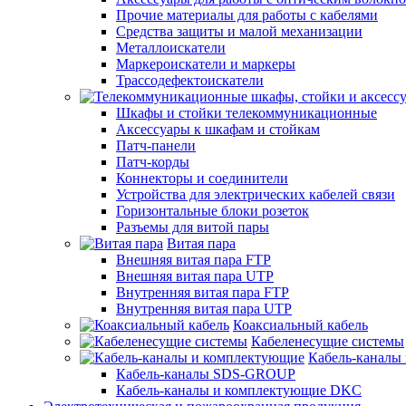
Прочие материалы для работы с кабелями
Средства защиты и малой механизации
Металлоискатели
Маркероискатели и маркеры
Трассодефектоискатели
Шкафы и стойки телекоммуникационные
Аксессуары к шкафам и стойкам
Патч-панели
Патч-корды
Коннекторы и соединители
Устройства для электрических кабелей связи
Горизонтальные блоки розеток
Разъемы для витой пары
Витая пара
Внешняя витая пара FTP
Внешняя витая пара UTP
Внутренняя витая пара FTP
Внутренняя витая пара UTP
Коаксиальный кабель
Кабеленесущие системы
Кабель-каналы
Кабель-каналы SDS-GROUP
Кабель-каналы и комплектующие DKC