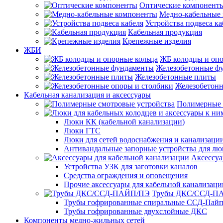
Оптические компонент
Медно-кабельные
Устройства подвеса ка
Кабельная продукция
Крепежные изделия
ЖБИ
ЖБ колодцы и опо
Железобетонные ф
Железобетонные плиты
Железобетонн
Кабельная канализация и аксессуары
Полимерные 
Люки КК (кабельной канализации)
Люки ГТС
Люки для сетей водоснабжения и канализации
Антивандальные запорные устройства для л
Аксессуа
Устройства УЗК для заготовки каналов
Средства ограждения и оповещения
Прочие аксессуары для кабельной канализаци
Трубы ДКС/ССД-П
Трубы гофрированные спиральные ССД-Пай
Трубы гофрированные двухслойные ДКС
Компоненты медно-жильных сетей