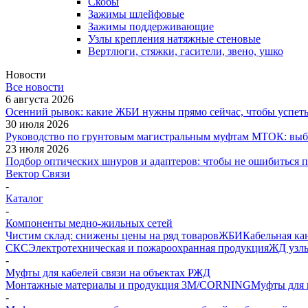
Скобы
Зажимы шлейфовые
Зажимы поддерживающие
Узлы крепления натяжные стеновые
Вертлюги, стяжки, гасители, звено, ушко
Новости
Все новости
6 августа 2026
Осенний рывок: какие ЖБИ нужны прямо сейчас, чтобы успеть 
30 июля 2026
Руководство по грунтовым магистральным муфтам МТОК: выби
23 июля 2026
Подбор оптических шнуров и адаптеров: чтобы не ошибиться 
Вектор Связи
-
Каталог
-
Компоненты медно-жильных сетей
Чистим склад: снижены цены на ряд товаров
ЖБИ
Кабельная ка
СКС
Электротехническая и пожароохранная продукция
ЖД узлы
-
Муфты для кабелей связи на объектах РЖД
Монтажные материалы и продукция 3M/CORNING
Муфты для 
-