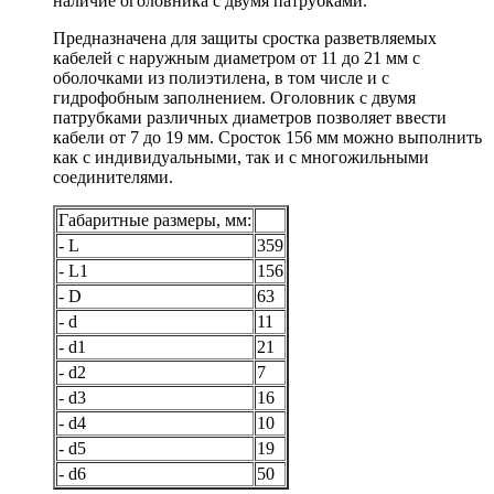
наличие оголовника с двумя патрубками.
Предназначена для защиты сростка разветвляемых
кабелей с наружным диаметром от 11 до 21 мм с
оболочками из полиэтилена, в том числе и с
гидрофобным заполнением. Оголовник с двумя
патрубками различных диаметров позволяет ввести
кабели от 7 до 19 мм. Сросток 156 мм можно выполнить
как с индивидуальными, так и с многожильными
соединителями.
Габаритные размеры, мм:
- L
359
- L1
156
- D
63
- d
11
- d1
21
- d2
7
- d3
16
- d4
10
- d5
19
- d6
50