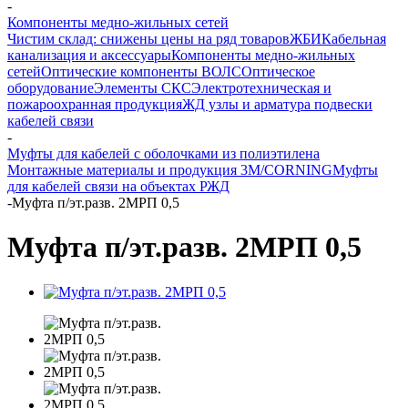
-
Компоненты медно-жильных сетей
Чистим склад: снижены цены на ряд товаров
ЖБИ
Кабельная
канализация и аксессуары
Компоненты медно-жильных
сетей
Оптические компоненты ВОЛС
Оптическое
оборудование
Элементы СКС
Электротехническая и
пожароохранная продукция
ЖД узлы и арматура подвески
кабелей связи
-
Муфты для кабелей с оболочками из полиэтилена
Монтажные материалы и продукция 3M/CORNING
Муфты
для кабелей связи на объектах РЖД
-
Муфта п/эт.разв. 2МРП 0,5
Муфта п/эт.разв. 2МРП 0,5