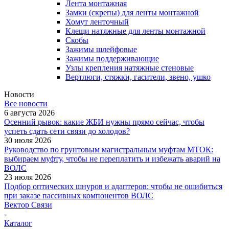
Лента монтажная
Замки (скрепы) для ленты монтажной
Хомут ленточный
Клещи натяжные для ленты монтажной
Скобы
Зажимы шлейфовые
Зажимы поддерживающие
Узлы крепления натяжные стеновые
Вертлюги, стяжки, гасители, звено, ушко
Новости
Все новости
6 августа 2026
Осенний рывок: какие ЖБИ нужны прямо сейчас, чтобы
успеть сдать сети связи до холодов?
30 июля 2026
Руководство по грунтовым магистральным муфтам МТОК:
выбираем муфту, чтобы не переплатить и избежать аварий на
ВОЛС
23 июля 2026
Подбор оптических шнуров и адаптеров: чтобы не ошибиться
при заказе пассивных компонентов ВОЛС
Вектор Связи
-
Каталог