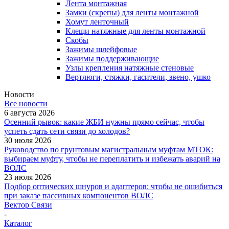
Лента монтажная
Замки (скрепы) для ленты монтажной
Хомут ленточный
Клещи натяжные для ленты монтажной
Скобы
Зажимы шлейфовые
Зажимы поддерживающие
Узлы крепления натяжные стеновые
Вертлюги, стяжки, гасители, звено, ушко
Новости
Все новости
6 августа 2026
Осенний рывок: какие ЖБИ нужны прямо сейчас, чтобы
успеть сдать сети связи до холодов?
30 июля 2026
Руководство по грунтовым магистральным муфтам МТОК:
выбираем муфту, чтобы не переплатить и избежать аварий на
ВОЛС
23 июля 2026
Подбор оптических шнуров и адаптеров: чтобы не ошибиться
при заказе пассивных компонентов ВОЛС
Вектор Связи
-
Каталог