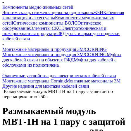
-
Компоненты медно-жильных сетей
Чистим склад: снижены цены на ряд товаров
ЖБИ
Кабельная
канализация и аксессуары
Компоненты медно-жильных
сетей
Оптические компоненты ВОЛС
Оптическое
оборудование
Элементы СКС
Электротехническая и
пожароохранная продукция
ЖД узлы и арматура подвески
кабелей связи
-
Монтажные материалы и продукция 3M/CORNING
Монтажные материалы и продукция 3M/CORNING
Муфты
для кабелей связи на объектах РЖД
Муфты для кабелей с
оболочками из полиэтилена
-
Оконечные устройства для электрических кабелей связи
Монтажные материалы Corning
Монтажные материалы 3M
Другие изделия для монтажа кабелей связи
-
Размыкаемый модуль МВТ-1Н на 1 пару с защитой по
перенапряжению 250в
Размыкаемый модуль
МВТ-1Н на 1 пару с защитой