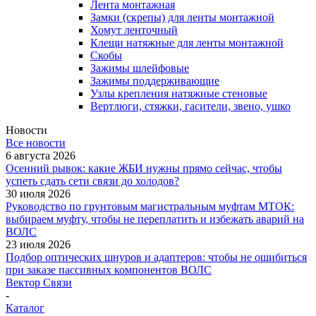
Лента монтажная
Замки (скрепы) для ленты монтажной
Хомут ленточный
Клещи натяжные для ленты монтажной
Скобы
Зажимы шлейфовые
Зажимы поддерживающие
Узлы крепления натяжные стеновые
Вертлюги, стяжки, гасители, звено, ушко
Новости
Все новости
6 августа 2026
Осенний рывок: какие ЖБИ нужны прямо сейчас, чтобы
успеть сдать сети связи до холодов?
30 июля 2026
Руководство по грунтовым магистральным муфтам МТОК:
выбираем муфту, чтобы не переплатить и избежать аварий на
ВОЛС
23 июля 2026
Подбор оптических шнуров и адаптеров: чтобы не ошибиться
при заказе пассивных компонентов ВОЛС
Вектор Связи
-
Каталог