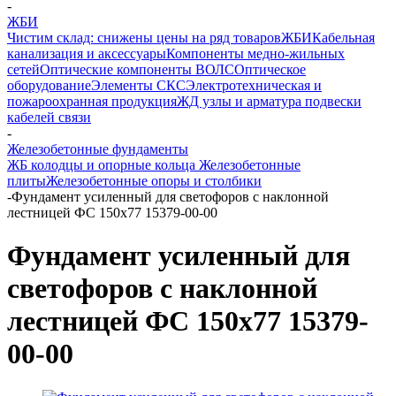
-
ЖБИ
Чистим склад: снижены цены на ряд товаров
ЖБИ
Кабельная
канализация и аксессуары
Компоненты медно-жильных
сетей
Оптические компоненты ВОЛС
Оптическое
оборудование
Элементы СКС
Электротехническая и
пожароохранная продукция
ЖД узлы и арматура подвески
кабелей связи
-
Железобетонные фундаменты
ЖБ колодцы и опорные кольца
Железобетонные
плиты
Железобетонные опоры и столбики
-
Фундамент усиленный для светофоров с наклонной
лестницей ФС 150х77 15379-00-00
Фундамент усиленный для
светофоров с наклонной
лестницей ФС 150х77 15379-
00-00