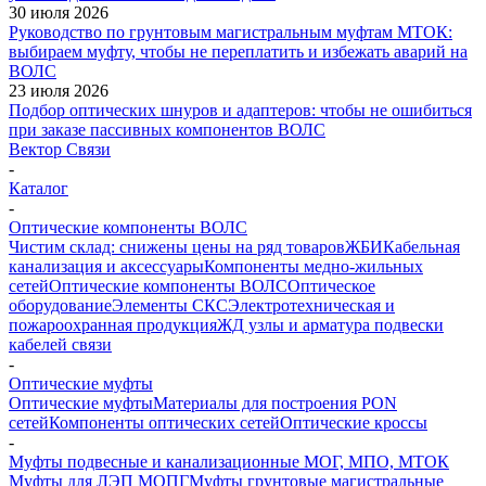
30 июля 2026
Руководство по грунтовым магистральным муфтам МТОК:
выбираем муфту, чтобы не переплатить и избежать аварий на
ВОЛС
23 июля 2026
Подбор оптических шнуров и адаптеров: чтобы не ошибиться
при заказе пассивных компонентов ВОЛС
Вектор Связи
-
Каталог
-
Оптические компоненты ВОЛС
Чистим склад: снижены цены на ряд товаров
ЖБИ
Кабельная
канализация и аксессуары
Компоненты медно-жильных
сетей
Оптические компоненты ВОЛС
Оптическое
оборудование
Элементы СКС
Электротехническая и
пожароохранная продукция
ЖД узлы и арматура подвески
кабелей связи
-
Оптические муфты
Оптические муфты
Материалы для построения PON
сетей
Компоненты оптических сетей
Оптические кроссы
-
Муфты подвесные и канализационные МОГ, МПО, МТОК
Муфты для ЛЭП МОПГ
Муфты грунтовые магистральные