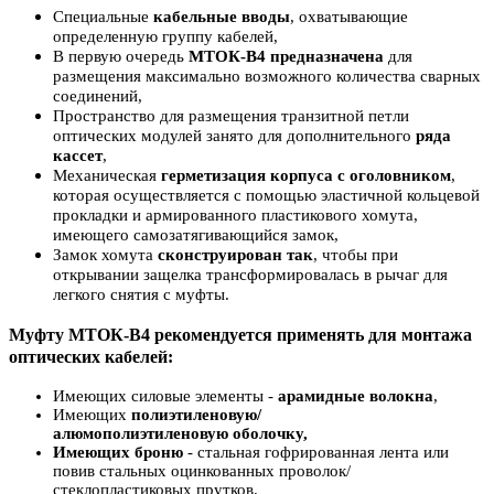
Специальные
кабельные вводы
, охватывающие
определенную группу кабелей,
В первую очередь
МТОК-В4 предназначена
для
размещения максимально возможного количества сварных
соединений,
Пространство для размещения транзитной петли
оптических модулей занято для дополнительного
ряда
кассет
,
Механическая
герметизация корпуса с оголовником
,
которая осуществляется с помощью эластичной кольцевой
прокладки и армированного пластикового хомута,
имеющего самозатягивающийся замок,
Замок хомута
сконструирован так
, чтобы при
открывании защелка трансформировалась в рычаг для
легкого снятия с муфты.
Муфту МТОК-В4 рекомендуется применять для монтажа
оптических
кабелей:
Имеющих с
иловые
элементы -
арамидные
волокна
,
Имеющих
полиэтиленовую
/
алюмополиэтиленовую
оболочку,
Имеющих броню
-
стальная
гофрированная
лента или
повив
стальных оцинкованных проволок/
стеклопластиковых прутков.