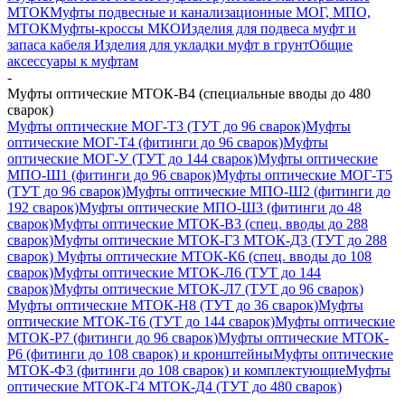
МТОК
Муфты подвесные и канализационные МОГ, МПО,
МТОК
Муфты-кроссы МКО
Изделия для подвеса муфт и
запаса кабеля
Изделия для укладки муфт в грунт
Общие
аксессуары к муфтам
-
Муфты оптические МТОК-В4 (специальные вводы до 480
сварок)
Муфты оптические МОГ-Т3 (ТУТ до 96 сварок)
Муфты
оптические МОГ-Т4 (фитинги до 96 сварок)
Муфты
оптические МОГ-У (ТУТ до 144 сварок)
Муфты оптические
МПО-Ш1 (фитинги до 96 сварок)
Муфты оптические МОГ-Т5
(ТУТ до 96 сварок)
Муфты оптические МПО-Ш2 (фитинги до
192 сварок)
Муфты оптические МПО-Ш3 (фитинги до 48
сварок)
Муфты оптические МТОК-В3 (спец. вводы до 288
сварок)
Муфты оптические МТОК-Г3 МТОК-Д3 (ТУТ до 288
сварок)
Муфты оптические МТОК-К6 (спец. вводы до 108
сварок)
Муфты оптические МТОК-Л6 (ТУТ до 144
сварок)
Муфты оптические МТОК-Л7 (ТУТ до 96 сварок)
Муфты оптические МТОК-Н8 (ТУТ до 36 сварок)
Муфты
оптические МТОК-Т6 (ТУТ до 144 сварок)
Муфты оптические
МТОК-Р7 (фитинги до 96 сварок)
Муфты оптические МТОК-
Р6 (фитинги до 108 сварок) и кронштейны
Муфты оптические
МТОК-Ф3 (фитинги до 108 сварок) и комплектующие
Муфты
оптические МТОК-Г4 МТОК-Д4 (ТУТ до 480 сварок)