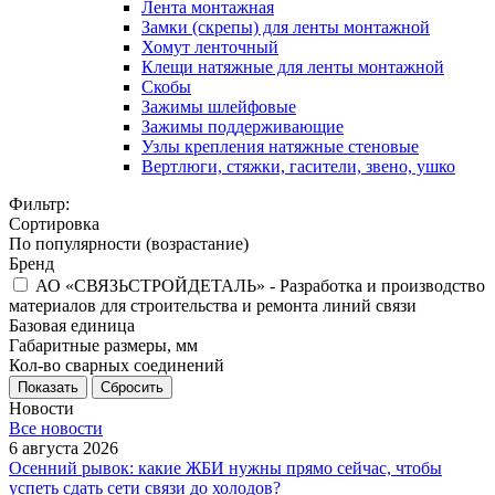
Лента монтажная
Замки (скрепы) для ленты монтажной
Хомут ленточный
Клещи натяжные для ленты монтажной
Скобы
Зажимы шлейфовые
Зажимы поддерживающие
Узлы крепления натяжные стеновые
Вертлюги, стяжки, гасители, звено, ушко
Фильтр:
Сортировка
По популярности (возрастание)
Бренд
АО «СВЯЗЬСТРОЙДЕТАЛЬ» - Разработка и производство
материалов для строительства и ремонта линий связи
Базовая единица
Габаритные размеры, мм
Кол-во сварных соединений
Показать
Сбросить
Новости
Все новости
6 августа 2026
Осенний рывок: какие ЖБИ нужны прямо сейчас, чтобы
успеть сдать сети связи до холодов?