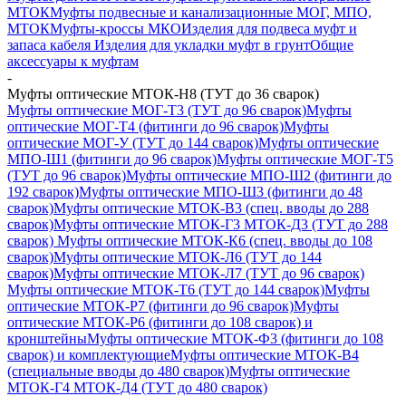
МТОК
Муфты подвесные и канализационные МОГ, МПО,
МТОК
Муфты-кроссы МКО
Изделия для подвеса муфт и
запаса кабеля
Изделия для укладки муфт в грунт
Общие
аксессуары к муфтам
-
Муфты оптические МТОК-Н8 (ТУТ до 36 сварок)
Муфты оптические МОГ-Т3 (ТУТ до 96 сварок)
Муфты
оптические МОГ-Т4 (фитинги до 96 сварок)
Муфты
оптические МОГ-У (ТУТ до 144 сварок)
Муфты оптические
МПО-Ш1 (фитинги до 96 сварок)
Муфты оптические МОГ-Т5
(ТУТ до 96 сварок)
Муфты оптические МПО-Ш2 (фитинги до
192 сварок)
Муфты оптические МПО-Ш3 (фитинги до 48
сварок)
Муфты оптические МТОК-В3 (спец. вводы до 288
сварок)
Муфты оптические МТОК-Г3 МТОК-Д3 (ТУТ до 288
сварок)
Муфты оптические МТОК-К6 (спец. вводы до 108
сварок)
Муфты оптические МТОК-Л6 (ТУТ до 144
сварок)
Муфты оптические МТОК-Л7 (ТУТ до 96 сварок)
Муфты оптические МТОК-Т6 (ТУТ до 144 сварок)
Муфты
оптические МТОК-Р7 (фитинги до 96 сварок)
Муфты
оптические МТОК-Р6 (фитинги до 108 сварок) и
кронштейны
Муфты оптические МТОК-Ф3 (фитинги до 108
сварок) и комплектующие
Муфты оптические МТОК-В4
(специальные вводы до 480 сварок)
Муфты оптические
МТОК-Г4 МТОК-Д4 (ТУТ до 480 сварок)