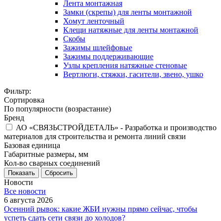
Лента монтажная
Замки (скрепы) для ленты монтажной
Хомут ленточный
Клещи натяжные для ленты монтажной
Скобы
Зажимы шлейфовые
Зажимы поддерживающие
Узлы крепления натяжные стеновые
Вертлюги, стяжки, гасители, звено, ушко
Фильтр:
Сортировка
По популярности (возрастание)
Бренд
АО «СВЯЗЬСТРОЙДЕТАЛЬ» - Разработка и производство
материалов для строительства и ремонта линий связи
Базовая единица
Габаритные размеры, мм
Кол-во сварных соединений
Показать
Сбросить
Новости
Все новости
6 августа 2026
Осенний рывок: какие ЖБИ нужны прямо сейчас, чтобы
успеть сдать сети связи до холодов?