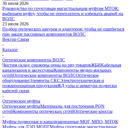
30 июля 2026
Руководство по грунтовым магистральным муфтам МТОК:
выбираем муфту, чтобы не переплатить и избежать аварий на
ВОЛС
23 июля 2026
Подбор оптических шнуров и адаптеров: чтобы не ошибиться
при заказе пассивных компонентов ВОЛС
Вектор Связи
-
Каталог
-
Оптические компоненты ВОЛС
Чистим склад: снижены цены на ряд товаров
ЖБИ
Кабельная
канализация и аксессуары
Компоненты медно-жильных
сетей
Оптические компоненты ВОЛС
Оптическое
оборудование
Элементы СКС
Электротехническая и
пожароохранная продукция
ЖД узлы и арматура подвески
кабелей связи
-
Оптические муфты
Оптические муфты
Материалы для построения PON
сетей
Компоненты оптических сетей
Оптические кроссы
-
Муфты подвесные и канализационные МОГ, МПО, МТОК
Муфты для ЛЭП МОПГ
Муфты грунтовые магистральные