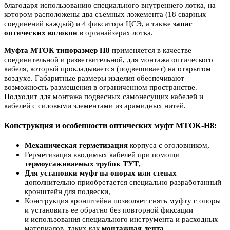
благодаря использованию специального внутреннего лотка, на
котором расположены два съемных ложемента (18 сварных
соединений каждый) и 4 фиксатора ЦСЭ, а также
запас
оптических волокон
в органайзерах лотка.
Муфта МТОК типоразмер
Н8
применяется
в качестве
соединительной и разветвительной,
для монтажа оптического
кабеля, который прокладывается (
подвешивает
) на открытом
воздухе. Габаритные размеры изделия обеспечивают
возможность размещения
в
ограниченном
пространстве
.
Подход
ит для монтажа
подвесных самонесущих кабелей и
кабелей
с силовыми элементами из арамидных нитей.
Конструкция и особенности оптических муфт МТОК-Н8:
Механическая герметизация
корпуса с оголовником,
Герметизация вводимых кабелей при помощи
термоусаживаемых трубок ТУТ
,
Для
установки муфт на опорах или стенах
дополнительно приобретается специально разработанный
кронштейн для подвески,
Конструкция кронштейна позволяет снять муфту с опоры
и установить ее обратно без повторной фиксации
и использования специального инструмента и расходных
материалов, таких как
монтажная лента
.