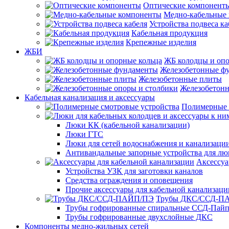
Оптические компонент
Медно-кабельные
Устройства подвеса ка
Кабельная продукция
Крепежные изделия
ЖБИ
ЖБ колодцы и опо
Железобетонные ф
Железобетонные плиты
Железобетонн
Кабельная канализация и аксессуары
Полимерные 
Люки КК (кабельной канализации)
Люки ГТС
Люки для сетей водоснабжения и канализации
Антивандальные запорные устройства для л
Аксессуа
Устройства УЗК для заготовки каналов
Средства ограждения и оповещения
Прочие аксессуары для кабельной канализаци
Трубы ДКС/ССД-П
Трубы гофрированные спиральные ССД-Пай
Трубы гофрированные двухслойные ДКС
Компоненты медно-жильных сетей