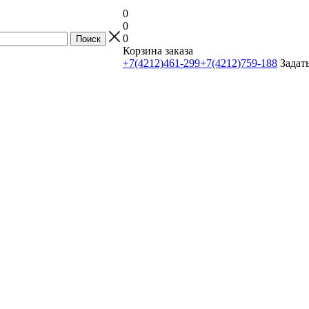
0
0
0
Корзина заказа
+7(4212)461-299
+7(4212)759-188
Задат