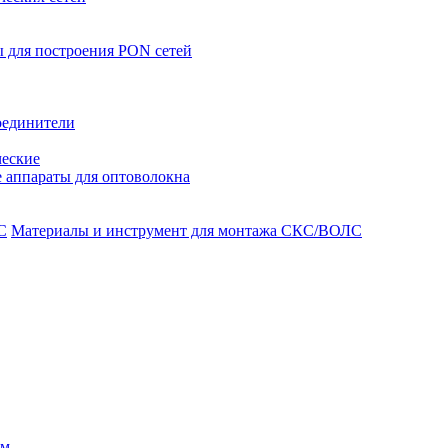
 для построения PON сетей
оединители
ческие
 аппараты для оптоволокна
Материалы и инструмент для монтажа СКС/ВОЛС
ом