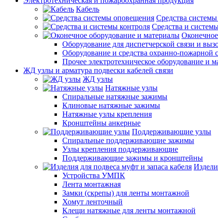
Электротехническая и пожароохранная продукция
Кабель
Средства системы
Средства и системы
Оконечное
Оборудование для диспетчерской связи и выз
Оборудование и средства охранно-пожарной 
Прочее электротехническое оборудование и 
ЖД узлы и арматура подвески кабелей связи
ЖД узлы
Натяжные узлы
Спиральные натяжные зажимы
Клиновые натяжные зажимы
Натяжные узлы крепления
Кронштейны анкерные
Поддерживающие узлы
Спиральные поддерживающие зажимы
Узлы крепления поддерживающие
Поддерживающие зажимы и кронштейны
Издели
Устройства УМПК
Лента монтажная
Замки (скрепы) для ленты монтажной
Хомут ленточный
Клещи натяжные для ленты монтажной