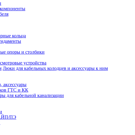
ы
 компоненты
беля
рные кольца
ундаменты
ые опоры и столбики
смотровые устройства
Люки для кабельных колодцев и аксессуары к ним
, аксессуары
юков ГТС и КК
ры для кабельной канализации
и
АЙП/ПЭ
п