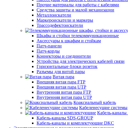
Прочие материалы для работы с кабелями
Средства защиты и малой механизации
Металлоискатели
Маркероискатели и маркеры
Трассодефектоискатели
Шкафы и стойки телекоммуникационные
Аксессуары к шкафам и стойкам
Патч-панели
Патч-корды
Коннекторы и соединители
Устройства для электрических кабелей связи
Горизонтальные блоки розеток
Разъемы для витой пары
Витая пара
Внешняя витая пара FTP
Внешняя витая пара UTP
Внутренняя витая пара FTP
Внутренняя витая пара UTP
Коаксиальный кабель
Кабеленесущие системы
Кабель-каналы
Кабель-каналы SDS-GROUP
Кабель-каналы и комплектующие DKC