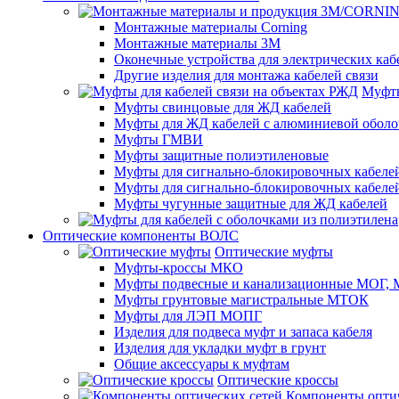
Монтажные материалы Corning
Монтажные материалы 3M
Оконечные устройства для электрических каб
Другие изделия для монтажа кабелей связи
Муфты
Муфты свинцовые для ЖД кабелей
Муфты для ЖД кабелей с алюминиевой оболо
Муфты ГМВИ
Муфты защитные полиэтиленовые
Муфты для сигнально-блокировочных кабелей
Муфты для сигнально-блокировочных кабеле
Муфты чугунные защитные для ЖД кабелей
Оптические компоненты ВОЛС
Оптические муфты
Муфты-кроссы МКО
Муфты подвесные и канализационные МОГ
Муфты грунтовые магистральные МТОК
Муфты для ЛЭП МОПГ
Изделия для подвеса муфт и запаса кабеля
Изделия для укладки муфт в грунт
Общие аксессуары к муфтам
Оптические кроссы
Компоненты оптич