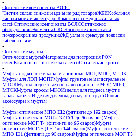
-
Оптические компоненты ВОЛС
Чистим склад: снижены цены на ряд товаров
ЖБИ
Кабельная
канализация и аксессуары
Компоненты медно-жильных
сетей
Оптические компоненты ВОЛС
Оптическое
оборудование
Элементы СКС
Электротехническая и
пожароохранная продукция
ЖД узлы и арматура подвески
кабелей связи
-
Оптические муфты
Оптические муфты
Материалы для построения PON
сетей
Компоненты оптических сетей
Оптические кроссы
-
Муфты подвесные и канализационные МОГ, МПО, МТОК
Муфты для ЛЭП МОПГ
Муфты грунтовые магистральные
МТОК
Муфты подвесные и канализационные МОГ, МПО,
МТОК
Муфты-кроссы МКО
Изделия для подвеса муфт и
запаса кабеля
Изделия для укладки муфт в грунт
Общие
аксессуары к муфтам
-
Муфты оптические МПО-Ш2 (фитинги до 192 сварок)
Муфты оптические МОГ-Т3 (ТУТ до 96 сварок)
Муфты
оптические МОГ-Т4 (фитинги до 96 сварок)
Муфты
оптические МОГ-У (ТУТ до 144 сварок)
Муфты оптические
МПО-Ш1 (фитинги до 96 сварок)
Муфты оптические МОГ-Т5