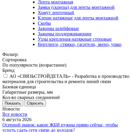
Лента монтажная
Замки (скрепы) для ленты монтажной
Хомут ленточный
Клещи натяжные для ленты монтажной
Скобы
Зажимы шлейфовые
Зажимы поддерживающие
Узлы крепления натяжные стеновые
Вертлюги, стяжки, гасители, звено, ушко
Фильтр:
Сортировка
По популярности (возрастание)
Бренд
АО «СВЯЗЬСТРОЙДЕТАЛЬ» - Разработка и производство
материалов для строительства и ремонта линий связи
Базовая единица
Габаритные размеры, мм
Кол-во сварных соединений
Показать
Сбросить
Новости
Все новости
6 августа 2026
Осенний рывок: какие ЖБИ нужны прямо сейчас, чтобы
успеть сдать сети связи до холодов?