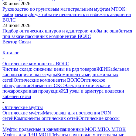
30 июля 2026
Руководство по грунтовым магистральным муфтам МТОК:
выбираем муфту, чтобы не переплатить и избежать аварий на
ВОЛС
23 июля 2026
Подбор оптических шнуров и адаптеров: чтобы не ошибиться
при заказе пассивных компонентов ВОЛС
Вектор Связи
-
Каталог
-
Оптические компоненты ВОЛС
Чистим склад: снижены цены на ряд товаров
ЖБИ
Кабельная
канализация и аксессуары
Компоненты медно-жильных
сетей
Оптические компоненты ВОЛС
Оптическое
оборудование
Элементы СКС
Электротехническая и
пожароохранная продукция
ЖД узлы и арматура подвески
кабелей связи
-
Оптические муфты
Оптические муфты
Материалы для построения PON
сетей
Компоненты оптических сетей
Оптические кроссы
-
Муфты подвесные и канализационные МОГ, МПО, МТОК
Муфты для ЛЭП МОПГ
Муфты грунтовые магистральные