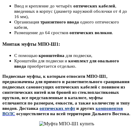
Ввод и крепление до четырёх
оптических кабелей
,
введенных в корпус (диаметр наружной оболочки от 4 до
16 мм),
Организация
транзитного ввода
одного оптического
кабеля,
Размещение до 64 сростков
оптических волокон
.
Монтаж муфты МПО-Ш1:
С помощью
кронштейна
для подвески,
Кронштейн для подвески и
комплект для овального
ввода
приобретается отдельно.
Подвесн
ые муфты, к которым относитя МПО-Ш1,
п
редназначены для прямого и разветвительного сращивания
подвесных самонесущих оптических кабелей
с повивом из
синтетических нитей или
броней из стеклопластиковых
прутков, все представленные в каталоге, муфты
отличаются
по размерам
, емкости, а также количеству и типу
вводов.
Доставка
оптических муфт
и других
компонентов
ВОЛС
осуществляется на всей территории Дальнего Востока.