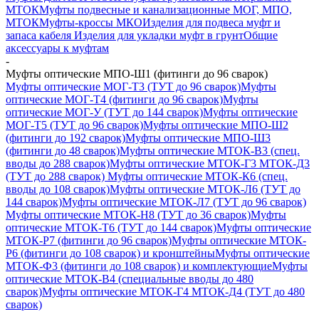
МТОК
Муфты подвесные и канализационные МОГ, МПО,
МТОК
Муфты-кроссы МКО
Изделия для подвеса муфт и
запаса кабеля
Изделия для укладки муфт в грунт
Общие
аксессуары к муфтам
-
Муфты оптические МПО-Ш1 (фитинги до 96 сварок)
Муфты оптические МОГ-Т3 (ТУТ до 96 сварок)
Муфты
оптические МОГ-Т4 (фитинги до 96 сварок)
Муфты
оптические МОГ-У (ТУТ до 144 сварок)
Муфты оптические
МОГ-Т5 (ТУТ до 96 сварок)
Муфты оптические МПО-Ш2
(фитинги до 192 сварок)
Муфты оптические МПО-Ш3
(фитинги до 48 сварок)
Муфты оптические МТОК-В3 (спец.
вводы до 288 сварок)
Муфты оптические МТОК-Г3 МТОК-Д3
(ТУТ до 288 сварок)
Муфты оптические МТОК-К6 (спец.
вводы до 108 сварок)
Муфты оптические МТОК-Л6 (ТУТ до
144 сварок)
Муфты оптические МТОК-Л7 (ТУТ до 96 сварок)
Муфты оптические МТОК-Н8 (ТУТ до 36 сварок)
Муфты
оптические МТОК-Т6 (ТУТ до 144 сварок)
Муфты оптические
МТОК-Р7 (фитинги до 96 сварок)
Муфты оптические МТОК-
Р6 (фитинги до 108 сварок) и кронштейны
Муфты оптические
МТОК-Ф3 (фитинги до 108 сварок) и комплектующие
Муфты
оптические МТОК-В4 (специальные вводы до 480
сварок)
Муфты оптические МТОК-Г4 МТОК-Д4 (ТУТ до 480
сварок)