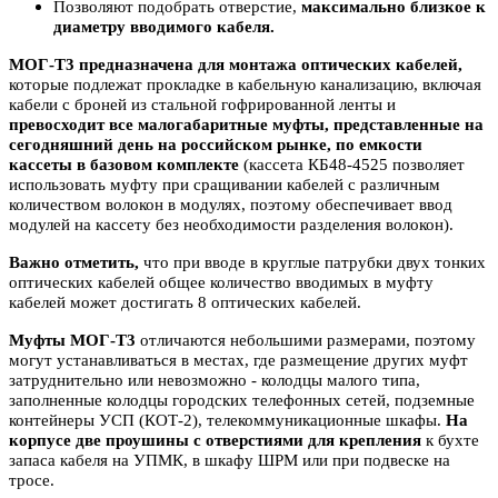
Позволяют подобрать отверстие,
максимально близкое к
диаметру вводимого кабеля.
МОГ-Т3 предназначена для монтажа оптических кабелей,
которые подлежат прокладке в кабельную канализацию, включая
кабели с броней из стальной гофрированной ленты и
превосходит все малогабаритные муфты, представленные на
сегодняшний день на российском рынке, по емкости
кассеты в базовом комплекте
(кассета КБ48-4525 позволяет
использовать муфту при сращивании кабелей с различным
количеством волокон в модулях, поэтому обеспечивает ввод
модулей на кассету без необходимости разделения волокон).
Важно отметить,
что при вводе в круглые патрубки двух тонких
оптических кабелей общее количество вводимых в муфту
кабелей может достигать 8 оптических кабелей.
Муфты МОГ-Т3
отличаются небольшими размерами, поэтому
могут устанавливаться в местах, где размещение других муфт
затруднительно или невозможно - колодцы малого типа,
заполненные колодцы городских телефонных сетей, подземные
контейнеры УСП (КОТ-2), телекоммуникационные шкафы.
На
корпусе две проушины с отверстиями для крепления
к бухте
запаса кабеля на УПМК, в шкафу ШРМ или при подвеске на
трос
е.