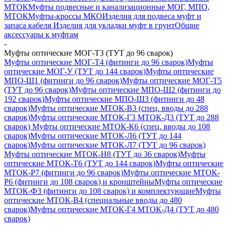
МТОК
Муфты подвесные и канализационные МОГ, МПО,
МТОК
Муфты-кроссы МКО
Изделия для подвеса муфт и
запаса кабеля
Изделия для укладки муфт в грунт
Общие
аксессуары к муфтам
-
Муфты оптические МОГ-Т3 (ТУТ до 96 сварок)
Муфты оптические МОГ-Т4 (фитинги до 96 сварок)
Муфты
оптические МОГ-У (ТУТ до 144 сварок)
Муфты оптические
МПО-Ш1 (фитинги до 96 сварок)
Муфты оптические МОГ-Т5
(ТУТ до 96 сварок)
Муфты оптические МПО-Ш2 (фитинги до
192 сварок)
Муфты оптические МПО-Ш3 (фитинги до 48
сварок)
Муфты оптические МТОК-В3 (спец. вводы до 288
сварок)
Муфты оптические МТОК-Г3 МТОК-Д3 (ТУТ до 288
сварок)
Муфты оптические МТОК-К6 (спец. вводы до 108
сварок)
Муфты оптические МТОК-Л6 (ТУТ до 144
сварок)
Муфты оптические МТОК-Л7 (ТУТ до 96 сварок)
Муфты оптические МТОК-Н8 (ТУТ до 36 сварок)
Муфты
оптические МТОК-Т6 (ТУТ до 144 сварок)
Муфты оптические
МТОК-Р7 (фитинги до 96 сварок)
Муфты оптические МТОК-
Р6 (фитинги до 108 сварок) и кронштейны
Муфты оптические
МТОК-Ф3 (фитинги до 108 сварок) и комплектующие
Муфты
оптические МТОК-В4 (специальные вводы до 480
сварок)
Муфты оптические МТОК-Г4 МТОК-Д4 (ТУТ до 480
сварок)