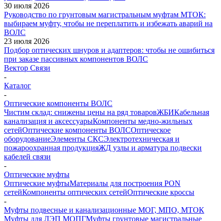
30 июля 2026
Руководство по грунтовым магистральным муфтам МТОК:
выбираем муфту, чтобы не переплатить и избежать аварий на
ВОЛС
23 июля 2026
Подбор оптических шнуров и адаптеров: чтобы не ошибиться
при заказе пассивных компонентов ВОЛС
Вектор Связи
-
Каталог
-
Оптические компоненты ВОЛС
Чистим склад: снижены цены на ряд товаров
ЖБИ
Кабельная
канализация и аксессуары
Компоненты медно-жильных
сетей
Оптические компоненты ВОЛС
Оптическое
оборудование
Элементы СКС
Электротехническая и
пожароохранная продукция
ЖД узлы и арматура подвески
кабелей связи
-
Оптические муфты
Оптические муфты
Материалы для построения PON
сетей
Компоненты оптических сетей
Оптические кроссы
-
Муфты подвесные и канализационные МОГ, МПО, МТОК
Муфты для ЛЭП МОПГ
Муфты грунтовые магистральные