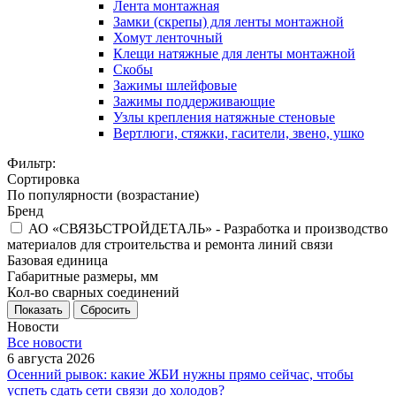
Лента монтажная
Замки (скрепы) для ленты монтажной
Хомут ленточный
Клещи натяжные для ленты монтажной
Скобы
Зажимы шлейфовые
Зажимы поддерживающие
Узлы крепления натяжные стеновые
Вертлюги, стяжки, гасители, звено, ушко
Фильтр:
Сортировка
По популярности (возрастание)
Бренд
АО «СВЯЗЬСТРОЙДЕТАЛЬ» - Разработка и производство
материалов для строительства и ремонта линий связи
Базовая единица
Габаритные размеры, мм
Кол-во сварных соединений
Показать
Сбросить
Новости
Все новости
6 августа 2026
Осенний рывок: какие ЖБИ нужны прямо сейчас, чтобы
успеть сдать сети связи до холодов?