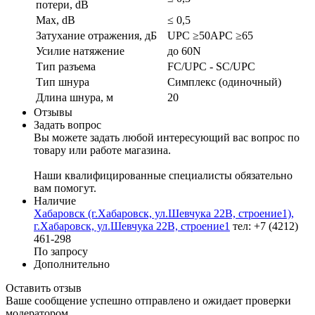
потери, dB
Max, dB
≤ 0,5
Затухание отражения, дБ
UPC ≥50APC ≥65
Усилие натяжение
до 60N
Тип разъема
FC/UPC - SC/UPC
Тип шнура
Симплекс (одиночный)
Длина шнура, м
20
Отзывы
Задать вопрос
Вы можете задать любой интересующий вас вопрос по
товару или работе магазина.
Наши квалифицированные специалисты обязательно
вам помогут.
Наличие
Хабаровск (г.Хабаровск, ул.Шевчука 22В, строение1),
г.Хабаровск, ул.Шевчука 22В, строение1
тел: +7 (4212)
461-298
По запросу
Дополнительно
Оставить отзыв
Ваше сообщение успешно отправлено и ожидает проверки
модератором