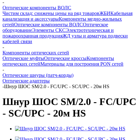
-
Оптические компоненты ВОЛС
Чистим склад: снижены цены на ряд товаров
ЖБИ
Кабельная
канализация и аксессуары
Компоненты медно-жильных
сетей
Оптические компоненты ВОЛС
Оптическое
оборудование
Элементы СКС
Электротехническая и
пожароохранная продукция
ЖД узлы и арматура подвески
кабелей связи
-
Компоненты оптических сетей
Оптические муфты
Оптические кроссы
Компоненты
оптических сетей
Материалы для построения PON сетей
-
Оптические шнуры (патч-корды)
Оптические адаптеры
-
Шнур ШОС SM/2.0 - FC/UPC - SC/UPC - 20м HS
Шнур ШОС SM/2.0 - FC/UPC
- SC/UPC - 20м HS