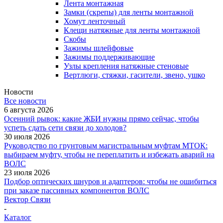
Лента монтажная
Замки (скрепы) для ленты монтажной
Хомут ленточный
Клещи натяжные для ленты монтажной
Скобы
Зажимы шлейфовые
Зажимы поддерживающие
Узлы крепления натяжные стеновые
Вертлюги, стяжки, гасители, звено, ушко
Новости
Все новости
6 августа 2026
Осенний рывок: какие ЖБИ нужны прямо сейчас, чтобы
успеть сдать сети связи до холодов?
30 июля 2026
Руководство по грунтовым магистральным муфтам МТОК:
выбираем муфту, чтобы не переплатить и избежать аварий на
ВОЛС
23 июля 2026
Подбор оптических шнуров и адаптеров: чтобы не ошибиться
при заказе пассивных компонентов ВОЛС
Вектор Связи
-
Каталог