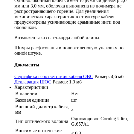
Одноволоконный кабель имеет наружный диаметр 2,0
мм или 3,0 мм, оболочка выполнена из полимера не
распространяющего горение. Для увеличения
механических характеристик в структуре кабеля
предусмотрены усиливающие арамидные нити под
оболочкой.
Возможен заказ патч-корда любой длины.
Шнуры расфасованы в полиэтиленовую упаковку по
одной штуке.
Документы
Сертификат соответствия кабеля ОВС
Размер: 4,6 мб
Декларация ШОС
Размер: 1,9 мб
Характеристики
В наличии
Нет
Базовая единица
шт
Внешний диаметр кабеля,
2
мм
Одномодовое Corning Ultra,
Тип оптического волокна
G.657А1
Вносимые оптические
≤ 0,3