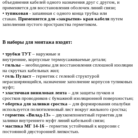
объединения кабелей одного назначения друг с другом, и
применяется для восстановления оболочек линий связи;
•
тупиковая
- запаянная с одного конца трубка или
стакан.
Применяется для «закрытия» края кабеля
путем
заполнения пустого пространства герметиком.
В наборы для монтажа входят:
•
трубки ТУТ
– наружные и
внутренние, корпусные термоусаживаемые детали;
•
гильзы
– необходимы для восстановления сплошной изоляции
на скрутках кабельных жил;
•
гель Пуласт
– герметик с гелевой структурой
нерасширяющийся, назначение заполнение корпусов тупиковых
муфт;
•
эластичная виниловая лента
– для защиты пучков и
сростков проводников с бумажной изоляционной поверхностью;
•
обертка для заливки сростка
– для формирования опалубки
используется полиэтиленовый лист вокруг жильного сростка;
•
герметик «Вилад-13»
– двухкомпонентный герметик для
заливки внутреннего муфт линий кабельной связи;
•
мастика МГ 14-16
– герметик устойчивый к коррозии с
постоянной двусторонней липкостью.