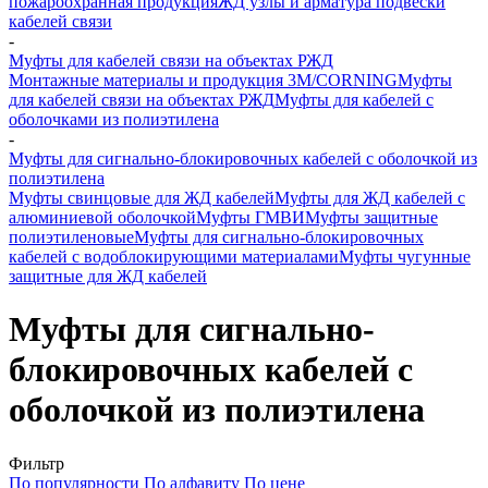
пожароохранная продукция
ЖД узлы и арматура подвески
кабелей связи
-
Муфты для кабелей связи на объектах РЖД
Монтажные материалы и продукция 3M/CORNING
Муфты
для кабелей связи на объектах РЖД
Муфты для кабелей с
оболочками из полиэтилена
-
Муфты для сигнально-блокировочных кабелей с оболочкой из
полиэтилена
Муфты свинцовые для ЖД кабелей
Муфты для ЖД кабелей с
алюминиевой оболочкой
Муфты ГМВИ
Муфты защитные
полиэтиленовые
Муфты для сигнально-блокировочных
кабелей с водоблокирующими материалами
Муфты чугунные
защитные для ЖД кабелей
Муфты для сигнально-
блокировочных кабелей с
оболочкой из полиэтилена
Фильтр
По популярности
По алфавиту
По цене