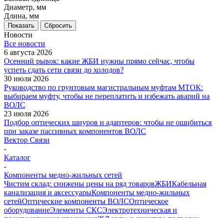
Диаметр, мм
Длина, мм
Показать
Сбросить
Новости
Все новости
6 августа 2026
Осенний рывок: какие ЖБИ нужны прямо сейчас, чтобы
успеть сдать сети связи до холодов?
30 июля 2026
Руководство по грунтовым магистральным муфтам МТОК:
выбираем муфту, чтобы не переплатить и избежать аварий на
ВОЛС
23 июля 2026
Подбор оптических шнуров и адаптеров: чтобы не ошибиться
при заказе пассивных компонентов ВОЛС
Вектор Связи
-
Каталог
-
Компоненты медно-жильных сетей
Чистим склад: снижены цены на ряд товаров
ЖБИ
Кабельная
канализация и аксессуары
Компоненты медно-жильных
сетей
Оптические компоненты ВОЛС
Оптическое
оборудование
Элементы СКС
Электротехническая и