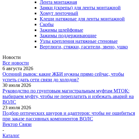
Лента монтажная
Замки (скрепы) для ленты монтажной
Хомут ленточный
Клещи натяжные для ленты монтажной
Скобы
Зажимы шлейфовые
Зажимы поддерживающие
Узлы крепления натяжные стеновые
Вертлюги, стяжки, гасители, звено, ушко
Новости
Все новости
6 августа 2026
Осенний рывок: какие ЖБИ нужны прямо сейчас, чтобы
успеть сдать сети связи до холодов?
30 июля 2026
Руководство по грунтовым магистральным муфтам МТОК:
выбираем муфту, чтобы не переплатить и избежать аварий на
ВОЛС
23 июля 2026
Подбор оптических шнуров и адаптеров: чтобы не ошибиться
при заказе пассивных компонентов ВОЛС
Вектор Связи
-
Каталог