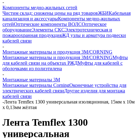
-
Компоненты медно-жильных сетей
Чистим склад: снижены цены на ряд товаров
ЖБИ
Кабельная
канализация и аксессуары
Компоненты медно-жильных
сетей
Оптические компоненты ВОЛС
Оптическое
оборудование
Элементы СКС
Электротехническая и
пожароохранная продукция
ЖД узлы и арматура подвески
кабелей связи
-
Монтажные материалы и продукция 3M/CORNING
Монтажные материалы и продукция 3M/CORNING
Муфты
для кабелей связи на объектах РЖД
Муфты для кабелей с
оболочками из полиэтилена
-
Монтажные материалы 3M
Монтажные материалы Corning
Оконечные устройства для
электрических кабелей связи
Другие изделия для монтажа
кабелей связи
-
Лента Temflex 1300 универсальная изоляционная, 15мм х 10м
х 0,13мм жёлтая
Лента Temflex 1300
универсальная