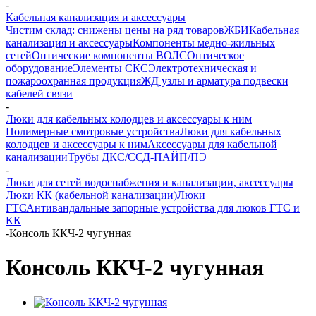
-
Кабельная канализация и аксессуары
Чистим склад: снижены цены на ряд товаров
ЖБИ
Кабельная
канализация и аксессуары
Компоненты медно-жильных
сетей
Оптические компоненты ВОЛС
Оптическое
оборудование
Элементы СКС
Электротехническая и
пожароохранная продукция
ЖД узлы и арматура подвески
кабелей связи
-
Люки для кабельных колодцев и аксессуары к ним
Полимерные смотровые устройства
Люки для кабельных
колодцев и аксессуары к ним
Аксессуары для кабельной
канализации
Трубы ДКС/ССД-ПАЙП/ПЭ
-
Люки для сетей водоснабжения и канализации, аксессуары
Люки КК (кабельной канализации)
Люки
ГТС
Антивандальные запорные устройства для люков ГТС и
КК
-
Консоль ККЧ-2 чугунная
Консоль ККЧ-2 чугунная