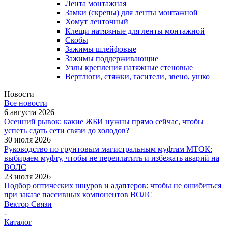
Лента монтажная
Замки (скрепы) для ленты монтажной
Хомут ленточный
Клещи натяжные для ленты монтажной
Скобы
Зажимы шлейфовые
Зажимы поддерживающие
Узлы крепления натяжные стеновые
Вертлюги, стяжки, гасители, звено, ушко
Новости
Все новости
6 августа 2026
Осенний рывок: какие ЖБИ нужны прямо сейчас, чтобы
успеть сдать сети связи до холодов?
30 июля 2026
Руководство по грунтовым магистральным муфтам МТОК:
выбираем муфту, чтобы не переплатить и избежать аварий на
ВОЛС
23 июля 2026
Подбор оптических шнуров и адаптеров: чтобы не ошибиться
при заказе пассивных компонентов ВОЛС
Вектор Связи
-
Каталог