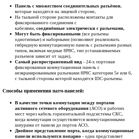
Панель с множеством соединительных разъёмов
,
которые находятся на лицевой стороне,
На тыльной стороне расположены контакты для
фиксированного соединения с
кабелями,
соединённые электрически с разъемами,
Могут быть фиксированными
(все разъемы
однотипные
)
и наборными (позволяют
реализовать
гибридную коммутационную панель с
разъемами
разных
типов, включая
медные
8P8C,
т
ип устанавливаемых
разъемов зависит от задач),
Самый
распространенный
в
ид
- 24-х портовая
фиксированная коммутационная панель с
неэкранированными разъемами 8P8C категории 5е или 6,
с
тыльной стороны которой
находятся
IDC-разъемы.
Способы применения патч-
панелей:
В качестве точки
коммутации между портами
активного сетевого оборудования
(АСО) и
рабочих
мест
через кабель горизонтальной подсистемы СКС,
когда коммутация осуществляется коммутационными
шнурами от панели до портов АСО,
Двойное представление порта, когда коммутационные
панели используются попарно
-
одна представляет