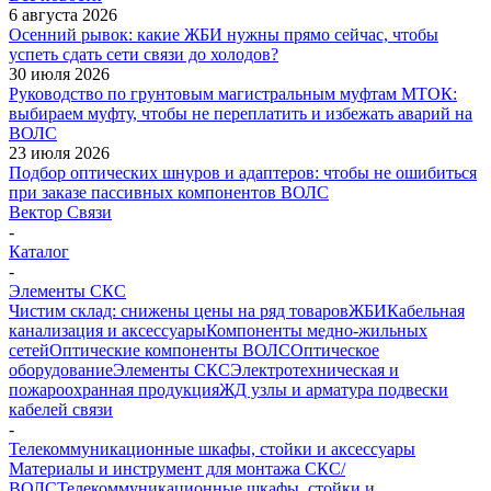
6 августа 2026
Осенний рывок: какие ЖБИ нужны прямо сейчас, чтобы
успеть сдать сети связи до холодов?
30 июля 2026
Руководство по грунтовым магистральным муфтам МТОК:
выбираем муфту, чтобы не переплатить и избежать аварий на
ВОЛС
23 июля 2026
Подбор оптических шнуров и адаптеров: чтобы не ошибиться
при заказе пассивных компонентов ВОЛС
Вектор Связи
-
Каталог
-
Элементы СКС
Чистим склад: снижены цены на ряд товаров
ЖБИ
Кабельная
канализация и аксессуары
Компоненты медно-жильных
сетей
Оптические компоненты ВОЛС
Оптическое
оборудование
Элементы СКС
Электротехническая и
пожароохранная продукция
ЖД узлы и арматура подвески
кабелей связи
-
Телекоммуникационные шкафы, стойки и аксессуары
Материалы и инструмент для монтажа СКС/
ВОЛС
Телекоммуникационные шкафы, стойки и