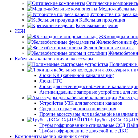
Оптические компонент
Медно-кабельные
Устройства подвеса ка
Кабельная продукция
Крепежные изделия
ЖБИ
ЖБ колодцы и опо
Железобетонные ф
Железобетонные плиты
Железобетонн
Кабельная канализация и аксессуары
Полимерные 
Люки КК (кабельной канализации)
Люки ГТС
Люки для сетей водоснабжения и канализации
Антивандальные запорные устройства для л
Аксессуа
Устройства УЗК для заготовки каналов
Средства ограждения и оповещения
Прочие аксессуары для кабельной канализаци
Трубы ДКС/ССД-П
Трубы гофрированные спиральные ССД-Пай
Трубы гофрированные двухслойные ДКС
Компоненты медно-жильных сетей