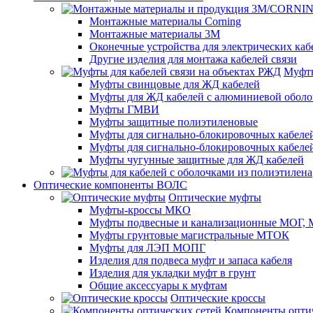
Монтажные материалы Corning
Монтажные материалы 3M
Оконечные устройства для электрических каб
Другие изделия для монтажа кабелей связи
Муфты
Муфты свинцовые для ЖД кабелей
Муфты для ЖД кабелей с алюминиевой оболо
Муфты ГМВИ
Муфты защитные полиэтиленовые
Муфты для сигнально-блокировочных кабелей
Муфты для сигнально-блокировочных кабеле
Муфты чугунные защитные для ЖД кабелей
Оптические компоненты ВОЛС
Оптические муфты
Муфты-кроссы МКО
Муфты подвесные и канализационные МОГ
Муфты грунтовые магистральные МТОК
Муфты для ЛЭП МОПГ
Изделия для подвеса муфт и запаса кабеля
Изделия для укладки муфт в грунт
Общие аксессуары к муфтам
Оптические кроссы
Компоненты оптич