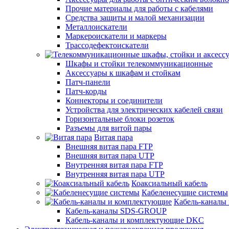
Прочие материалы для работы с кабелями
Средства защиты и малой механизации
Металлоискатели
Маркероискатели и маркеры
Трассодефектоискатели
Шкафы и стойки телекоммуникационные
Аксессуары к шкафам и стойкам
Патч-панели
Патч-корды
Коннекторы и соединители
Устройства для электрических кабелей связи
Горизонтальные блоки розеток
Разъемы для витой пары
Витая пара
Внешняя витая пара FTP
Внешняя витая пара UTP
Внутренняя витая пара FTP
Внутренняя витая пара UTP
Коаксиальный кабель
Кабеленесущие системы
Кабель-каналы
Кабель-каналы SDS-GROUP
Кабель-каналы и комплектующие DKC