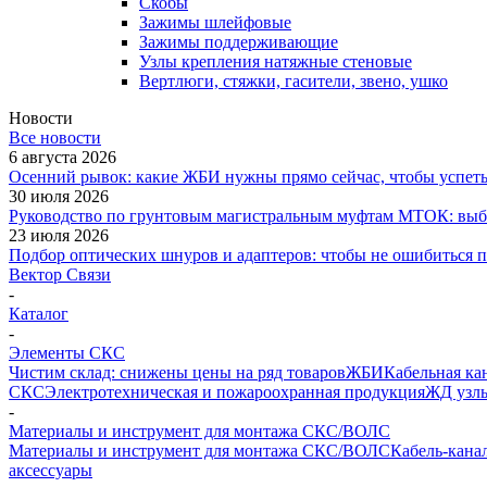
Скобы
Зажимы шлейфовые
Зажимы поддерживающие
Узлы крепления натяжные стеновые
Вертлюги, стяжки, гасители, звено, ушко
Новости
Все новости
6 августа 2026
Осенний рывок: какие ЖБИ нужны прямо сейчас, чтобы успеть 
30 июля 2026
Руководство по грунтовым магистральным муфтам МТОК: выби
23 июля 2026
Подбор оптических шнуров и адаптеров: чтобы не ошибиться 
Вектор Связи
-
Каталог
-
Элементы СКС
Чистим склад: снижены цены на ряд товаров
ЖБИ
Кабельная ка
СКС
Электротехническая и пожароохранная продукция
ЖД узлы
-
Материалы и инструмент для монтажа СКС/ВОЛС
Материалы и инструмент для монтажа СКС/ВОЛС
Кабель-кана
аксессуары