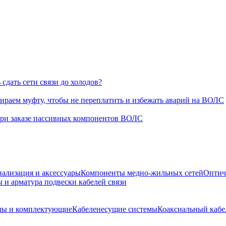
сдать сети связи до холодов?
раем муфту, чтобы не переплатить и избежать аварий на ВОЛС
при заказе пассивных компонентов ВОЛС
нализация и аксессуары
Компоненты медно-жильных сетей
Оптич
 и арматура подвески кабелей связи
лы и комплектующие
Кабеленесущие системы
Коаксиальный кабе