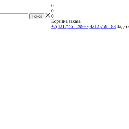
0
0
0
Корзина заказа
+7(4212)461-299
+7(4212)759-188
Задат