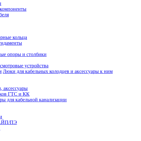
ы
 компоненты
беля
рные кольца
ундаменты
ые опоры и столбики
смотровые устройства
Люки для кабельных колодцев и аксессуары к ним
, аксессуары
юков ГТС и КК
ры для кабельной канализации
и
АЙП/ПЭ
п