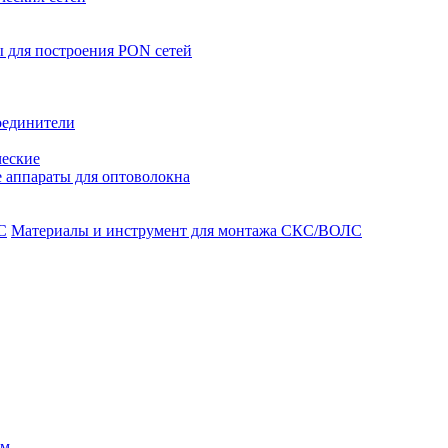
 для построения PON сетей
оединители
ческие
 аппараты для оптоволокна
Материалы и инструмент для монтажа СКС/ВОЛС
ом