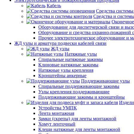
Электротехническая и пожароохранная продукция
Кабель
Средства системы
Средства и системы
Оконечное
Оборудование для диспетчерской связи и выз
Оборудование и средства охранно-пожарной 
Прочее электротехническое оборудование и 
ЖД узлы и арматура подвески кабелей связи
ЖД узлы
Натяжные узлы
Спиральные натяжные зажимы
Клиновые натяжные зажимы
Натяжные узлы крепления
Кронштейны анкерные
Поддерживающие узлы
Спиральные поддерживающие зажимы
Узлы крепления поддерживающие
Поддерживающие зажимы и кронштейны
Издели
Устройства УМПК
Лента монтажная
Замки (скрепы) для ленты монтажной
Хомут ленточный
Клещи натяжные для ленты монтажной