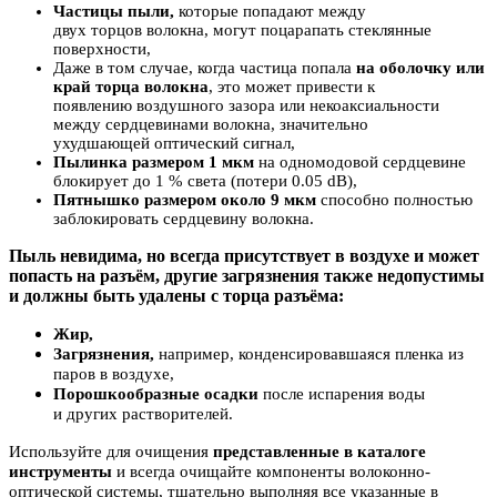
Частицы пыли,
которые попадают между
двух торцов волокна, могут поцарапать стеклянные
поверхности,
Даже в том случае, когда частица попала
на оболочку
или
край
торца волокна
, это может привести к
появлению воздушного зазора или некоаксиальности
между сердцевинами волокна, значительно
ухудшающей оптический сигнал,
Пылинка размером 1 мкм
на одномодовой сердцевине
блокирует до 1 % света (потери 0.05 dB),
Пятнышко размером около 9 мкм
способно полностью
заблокировать сердцевину волокна.
Пыль невидима, но вс
егда присутствует в воздухе и может
попасть на разъём, другие загрязнения также недопустимы
и должны быть удалены с торца разъёма:
Ж
ир,
З
агрязнения,
например, конденсировавшаяся пленка из
паров в воздухе,
Порошкообразные осадки
после испарения воды
и других растворителей.
Используйте для очищения
представленные в каталоге
инструменты
и всегда
очищайте
компоненты волоконно-
оптической системы,
тщательно выполняя
все указанные в