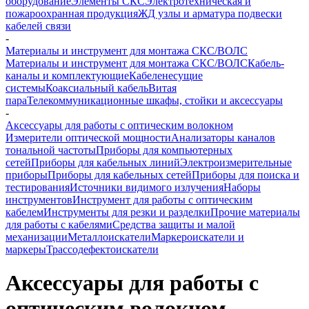
оборудование
Элементы СКС
Электротехническая и
пожароохранная продукция
ЖД узлы и арматура подвески
кабелей связи
-
Материалы и инструмент для монтажа СКС/ВОЛС
Материалы и инструмент для монтажа СКС/ВОЛС
Кабель-
каналы и комплектующие
Кабеленесущие
системы
Коаксиальный кабель
Витая
пара
Телекоммуникационные шкафы, стойки и аксессуары
-
Аксессуары для работы с оптическим волокном
Измерители оптической мощности
Анализаторы каналов
тональной частоты
Приборы для компьютерных
сетей
Приборы для кабельных линий
Электроизмерительные
приборы
Приборы для кабельных сетей
Приборы для поиска и
тестирования
Источники видимого излучения
Наборы
инструментов
Инструмент для работы с оптическим
кабелем
Инструменты для резки и разделки
Прочие материалы
для работы с кабелями
Средства защиты и малой
механизации
Металлоискатели
Маркероискатели и
маркеры
Трассодефектоискатели
Аксессуары для работы с
оптическим волокном