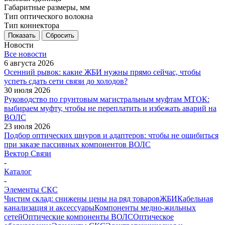
Габаритные размеры, мм
Тип оптического волокна
Тип коннектора
Показать
Сбросить
Новости
Все новости
6 августа 2026
Осенний рывок: какие ЖБИ нужны прямо сейчас, чтобы
успеть сдать сети связи до холодов?
30 июля 2026
Руководство по грунтовым магистральным муфтам МТОК:
выбираем муфту, чтобы не переплатить и избежать аварий на
ВОЛС
23 июля 2026
Подбор оптических шнуров и адаптеров: чтобы не ошибиться
при заказе пассивных компонентов ВОЛС
Вектор Связи
-
Каталог
-
Элементы СКС
Чистим склад: снижены цены на ряд товаров
ЖБИ
Кабельная
канализация и аксессуары
Компоненты медно-жильных
сетей
Оптические компоненты ВОЛС
Оптическое