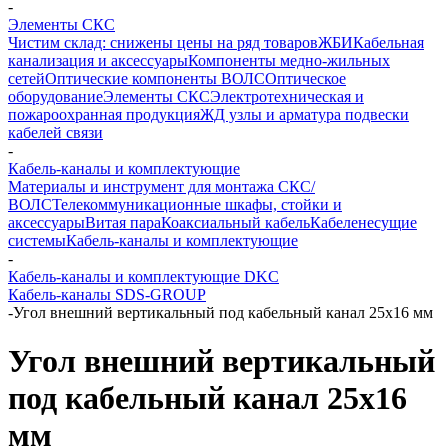
-
Элементы СКС
Чистим склад: снижены цены на ряд товаров
ЖБИ
Кабельная
канализация и аксессуары
Компоненты медно-жильных
сетей
Оптические компоненты ВОЛС
Оптическое
оборудование
Элементы СКС
Электротехническая и
пожароохранная продукция
ЖД узлы и арматура подвески
кабелей связи
-
Кабель-каналы и комплектующие
Материалы и инструмент для монтажа СКС/
ВОЛС
Телекоммуникационные шкафы, стойки и
аксессуары
Витая пара
Коаксиальный кабель
Кабеленесущие
системы
Кабель-каналы и комплектующие
-
Кабель-каналы и комплектующие DKC
Кабель-каналы SDS-GROUP
-
Угол внешний вертикальный под кабельный канал 25х16 мм
Угол внешний вертикальный
под кабельный канал 25х16
мм