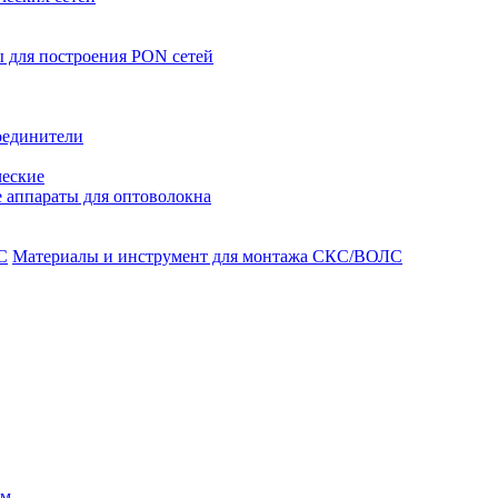
 для построения PON сетей
оединители
ческие
 аппараты для оптоволокна
Материалы и инструмент для монтажа СКС/ВОЛС
ом