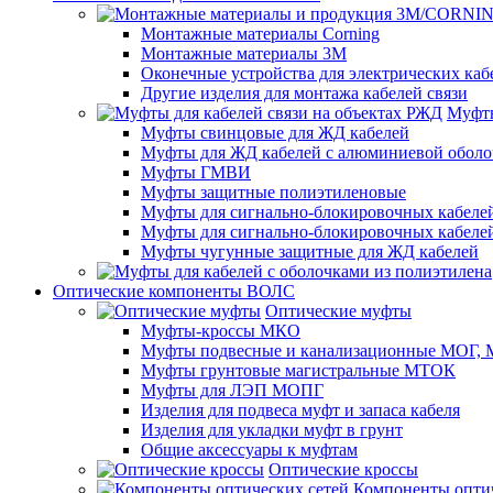
Монтажные материалы Corning
Монтажные материалы 3M
Оконечные устройства для электрических каб
Другие изделия для монтажа кабелей связи
Муфты
Муфты свинцовые для ЖД кабелей
Муфты для ЖД кабелей с алюминиевой оболо
Муфты ГМВИ
Муфты защитные полиэтиленовые
Муфты для сигнально-блокировочных кабелей
Муфты для сигнально-блокировочных кабеле
Муфты чугунные защитные для ЖД кабелей
Оптические компоненты ВОЛС
Оптические муфты
Муфты-кроссы МКО
Муфты подвесные и канализационные МОГ
Муфты грунтовые магистральные МТОК
Муфты для ЛЭП МОПГ
Изделия для подвеса муфт и запаса кабеля
Изделия для укладки муфт в грунт
Общие аксессуары к муфтам
Оптические кроссы
Компоненты оптич