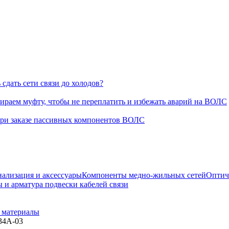
сдать сети связи до холодов?
раем муфту, чтобы не переплатить и избежать аварий на ВОЛС
при заказе пассивных компонентов ВОЛС
нализация и аксессуары
Компоненты медно-жильных сетей
Оптич
 и арматура подвески кабелей связи
 материалы
34А-03