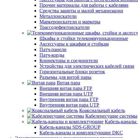
Прочие материалы для работы с кабелями
Средства защиты и малой механизации
Металлоискатели
Маркероискатели и маркеры
Трассодефектоискатели
Шкафы и стойки телекоммуникационные
Аксессуары к шкафам и стойкам
Патч-панели
Патч-корды
Коннекторы и соединители
Устройства для электрических кабелей связи
Горизонтальные блоки розеток
Разъемы для витой пары
Витая пара
Внешняя витая пара FTP
Внешняя витая пара UTP
Внутренняя витая пара FTP
Внутренняя витая пара UTP
Коаксиальный кабель
Кабеленесущие системы
Кабель-каналы
Кабель-каналы SDS-GROUP
Кабель-каналы и комплектующие DKC