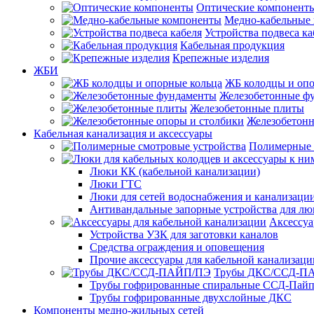
Оптические компонент
Медно-кабельные
Устройства подвеса ка
Кабельная продукция
Крепежные изделия
ЖБИ
ЖБ колодцы и опо
Железобетонные ф
Железобетонные плиты
Железобетонн
Кабельная канализация и аксессуары
Полимерные 
Люки КК (кабельной канализации)
Люки ГТС
Люки для сетей водоснабжения и канализации
Антивандальные запорные устройства для л
Аксессуа
Устройства УЗК для заготовки каналов
Средства ограждения и оповещения
Прочие аксессуары для кабельной канализаци
Трубы ДКС/ССД-П
Трубы гофрированные спиральные ССД-Пай
Трубы гофрированные двухслойные ДКС
Компоненты медно-жильных сетей