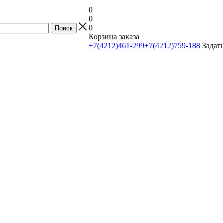
0
0
0
Корзина заказа
+7(4212)461-299
+7(4212)759-188
Задат