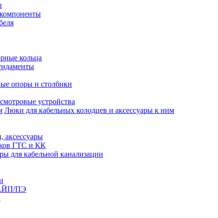
ы
 компоненты
беля
рные кольца
ундаменты
ые опоры и столбики
смотровые устройства
Люки для кабельных колодцев и аксессуары к ним
, аксессуары
юков ГТС и КК
ры для кабельной канализации
и
АЙП/ПЭ
п