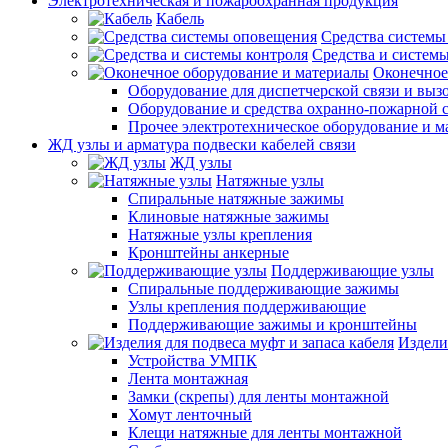
Электротехническая и пожароохранная продукция
Кабель
Средства системы
Средства и системы
Оконечное
Оборудование для диспетчерской связи и выз
Оборудование и средства охранно-пожарной 
Прочее электротехническое оборудование и 
ЖД узлы и арматура подвески кабелей связи
ЖД узлы
Натяжные узлы
Спиральные натяжные зажимы
Клиновые натяжные зажимы
Натяжные узлы крепления
Кронштейны анкерные
Поддерживающие узлы
Спиральные поддерживающие зажимы
Узлы крепления поддерживающие
Поддерживающие зажимы и кронштейны
Издели
Устройства УМПК
Лента монтажная
Замки (скрепы) для ленты монтажной
Хомут ленточный
Клещи натяжные для ленты монтажной