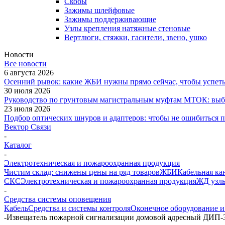
Скобы
Зажимы шлейфовые
Зажимы поддерживающие
Узлы крепления натяжные стеновые
Вертлюги, стяжки, гасители, звено, ушко
Новости
Все новости
6 августа 2026
Осенний рывок: какие ЖБИ нужны прямо сейчас, чтобы успеть 
30 июля 2026
Руководство по грунтовым магистральным муфтам МТОК: выби
23 июля 2026
Подбор оптических шнуров и адаптеров: чтобы не ошибиться 
Вектор Связи
-
Каталог
-
Электротехническая и пожароохранная продукция
Чистим склад: снижены цены на ряд товаров
ЖБИ
Кабельная ка
СКС
Электротехническая и пожароохранная продукция
ЖД узлы
-
Средства системы оповещения
Кабель
Средства и системы контроля
Оконечное оборудование и
-
Извещатель пожарной сигнализации домовой адресный ДИП-