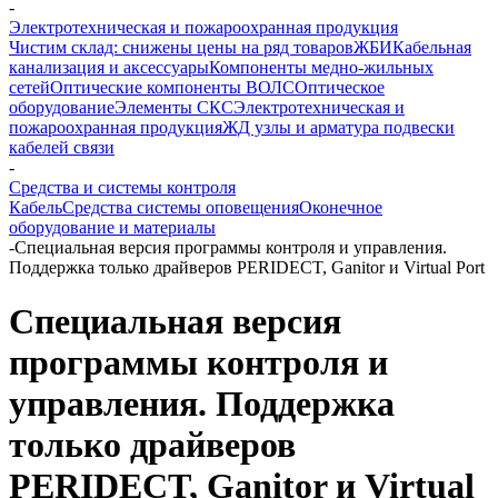
-
Электротехническая и пожароохранная продукция
Чистим склад: снижены цены на ряд товаров
ЖБИ
Кабельная
канализация и аксессуары
Компоненты медно-жильных
сетей
Оптические компоненты ВОЛС
Оптическое
оборудование
Элементы СКС
Электротехническая и
пожароохранная продукция
ЖД узлы и арматура подвески
кабелей связи
-
Средства и системы контроля
Кабель
Средства системы оповещения
Оконечное
оборудование и материалы
-
Специальная версия программы контроля и управления.
Поддержка только драйверов PERIDECT, Ganitor и Virtual Port
Специальная версия
программы контроля и
управления. Поддержка
только драйверов
PERIDECT, Ganitor и Virtual