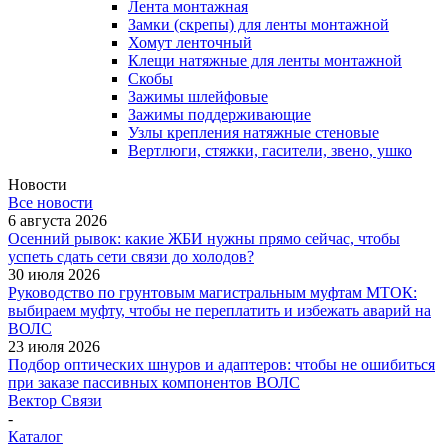
Лента монтажная
Замки (скрепы) для ленты монтажной
Хомут ленточный
Клещи натяжные для ленты монтажной
Скобы
Зажимы шлейфовые
Зажимы поддерживающие
Узлы крепления натяжные стеновые
Вертлюги, стяжки, гасители, звено, ушко
Новости
Все новости
6 августа 2026
Осенний рывок: какие ЖБИ нужны прямо сейчас, чтобы
успеть сдать сети связи до холодов?
30 июля 2026
Руководство по грунтовым магистральным муфтам МТОК:
выбираем муфту, чтобы не переплатить и избежать аварий на
ВОЛС
23 июля 2026
Подбор оптических шнуров и адаптеров: чтобы не ошибиться
при заказе пассивных компонентов ВОЛС
Вектор Связи
-
Каталог