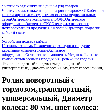
-
Чистим склад: снижены цены на ряд товаров
Чистим склад: снижены цены на ряд товаров
ЖБИ
Кабельная
канализация и аксессуары
Компоненты медно-жильных
сетей
Оптические компоненты ВОЛС
Оптическое
оборудование
Элементы СКС
Электротехническая и
пожароохранная продукция
ЖД узлы и арматура подвески
кабелей связи
-
Устройства подвеса кабеля
Натяжные зажимы
Наконечники, заглушки и другие
кабельные комплектующие
Активное
оборудование
Оптические компоненты
Медно-кабельные
компоненты
Кабельная продукция
Крепежные изделия
-
Ролик поворотный с тормозом,транспортный,
универсальный, Диаметр колеса: 80 мм, цвет колеса: синий,
Ролик поворотный с
тормозом,транспортный,
универсальный, Диаметр
колеса: 80 мм, цвет колеса: