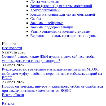
Лента монтажная
Замки (скрепы) для ленты монтажной
Хомут ленточный
Клещи натяжные для ленты монтажной
Скобы
Зажимы шлейфовые
Зажимы поддерживающие
Узлы крепления натяжные стеновые
Вертлюги, стяжки, гасители, звено, ушко
Новости
Все новости
6 августа 2026
Осенний рывок: какие ЖБИ нужны прямо сейчас, чтобы
успеть сдать сети связи до холодов?
30 июля 2026
Руководство по грунтовым магистральным муфтам МТОК:
выбираем муфту, чтобы не переплатить и избежать аварий на
ВОЛС
23 июля 2026
Подбор оптических шнуров и адаптеров: чтобы не ошибиться
при заказе пассивных компонентов ВОЛС
Вектор Связи
-
Каталог