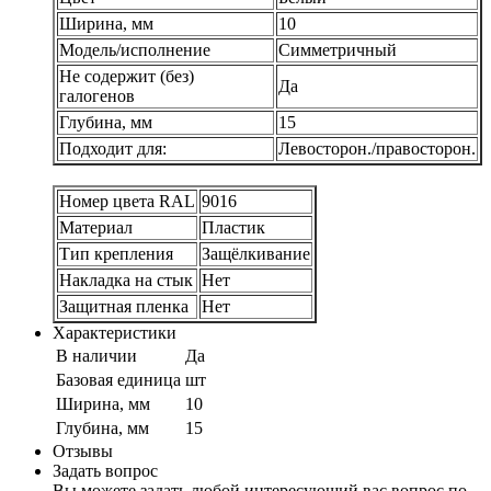
Ширина, мм
10
Модель/исполнение
Симметричный
Не содержит (без)
Да
галогенов
Глубина, мм
15
Подходит для:
Левосторон./правосторон.
Номер цвета RAL
9016
Материал
Пластик
Тип крепления
Защёлкивание
Накладка на стык
Нет
Защитная пленка
Нет
Характеристики
В наличии
Да
Базовая единица
шт
Ширина, мм
10
Глубина, мм
15
Отзывы
Задать вопрос
Вы можете задать любой интересующий вас вопрос по