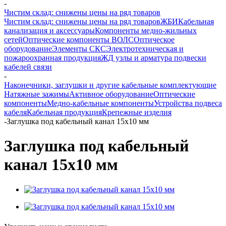
-
Чистим склад: снижены цены на ряд товаров
Чистим склад: снижены цены на ряд товаров
ЖБИ
Кабельная
канализация и аксессуары
Компоненты медно-жильных
сетей
Оптические компоненты ВОЛС
Оптическое
оборудование
Элементы СКС
Электротехническая и
пожароохранная продукция
ЖД узлы и арматура подвески
кабелей связи
-
Наконечники, заглушки и другие кабельные комплектующие
Натяжные зажимы
Активное оборудование
Оптические
компоненты
Медно-кабельные компоненты
Устройства подвеса
кабеля
Кабельная продукция
Крепежные изделия
-
Заглушка под кабельный канал 15х10 мм
Заглушка под кабельный
канал 15х10 мм