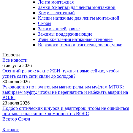
Лента монтажная
Замки (скрепы) для ленты монтажной
Хомут ленточный
Клещи натяжные для ленты монтажной
Скобы
Зажимы шлейфовые
Зажимы поддерживающие
Узлы крепления натяжные стеновые
Вертлюги, стяжки, гасители, звено, ушко
Новости
Все новости
6 августа 2026
Осенний рывок: какие ЖБИ нужны прямо сейчас, чтобы
успеть сдать сети связи до холодов?
30 июля 2026
Руководство по грунтовым магистральным муфтам МТОК:
выбираем муфту, чтобы не переплатить и избежать аварий на
ВОЛС
23 июля 2026
Подбор оптических шнуров и адаптеров: чтобы не ошибиться
при заказе пассивных компонентов ВОЛС
Вектор Связи
-
Каталог