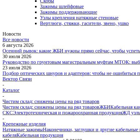
Скобы
Зажимы шлейфовые
Зажимы поддерживающие
Узлы крепления натяжные стеновые
Вертлюги, стяжки, гасители, звено, ушко
Новости
Все новости
6 августа 2026
Осенний рывок: какие ЖБИ нужны прямо сейчас, чтобы успеть 
30 июля 2026
Руководство по грунтовым магистральным муфтам МТОК: выби
23 июля 2026
Подбор оптических шнуров и адаптеров: чтобы не ошибиться 
Вектор Связи
-
Каталог
-
Чистим склад: снижены цены на ряд товаров
Чистим склад: снижены цены на ряд товаров
ЖБИ
Кабельная ка
СКС
Электротехническая и пожароохранная продукция
ЖД узлы
-
Крепежные изделия
Натяжные зажимы
Наконечники, заглушки и другие кабельны
кабеля
Кабельная продукция