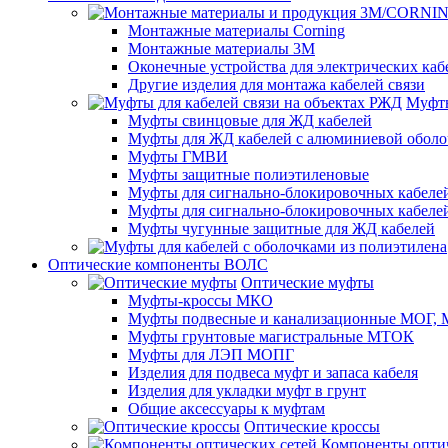
Монтажные материалы Corning
Монтажные материалы 3M
Оконечные устройства для электрических каб
Другие изделия для монтажа кабелей связи
Муфты
Муфты свинцовые для ЖД кабелей
Муфты для ЖД кабелей с алюминиевой оболо
Муфты ГМВИ
Муфты защитные полиэтиленовые
Муфты для сигнально-блокировочных кабелей
Муфты для сигнально-блокировочных кабеле
Муфты чугунные защитные для ЖД кабелей
Оптические компоненты ВОЛС
Оптические муфты
Муфты-кроссы МКО
Муфты подвесные и канализационные МОГ
Муфты грунтовые магистральные МТОК
Муфты для ЛЭП МОПГ
Изделия для подвеса муфт и запаса кабеля
Изделия для укладки муфт в грунт
Общие аксессуары к муфтам
Оптические кроссы
Компоненты оптич