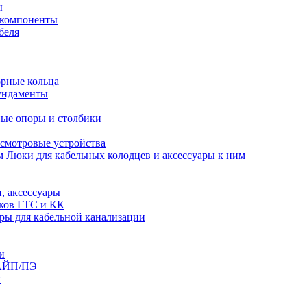
ы
 компоненты
беля
рные кольца
ундаменты
ые опоры и столбики
смотровые устройства
Люки для кабельных колодцев и аксессуары к ним
, аксессуары
юков ГТС и КК
ры для кабельной канализации
и
АЙП/ПЭ
п