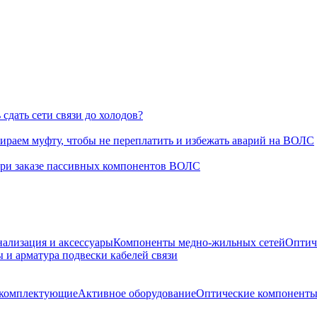
сдать сети связи до холодов?
раем муфту, чтобы не переплатить и избежать аварий на ВОЛС
при заказе пассивных компонентов ВОЛС
нализация и аксессуары
Компоненты медно-жильных сетей
Оптич
 и арматура подвески кабелей связи
е комплектующие
Активное оборудование
Оптические компонент