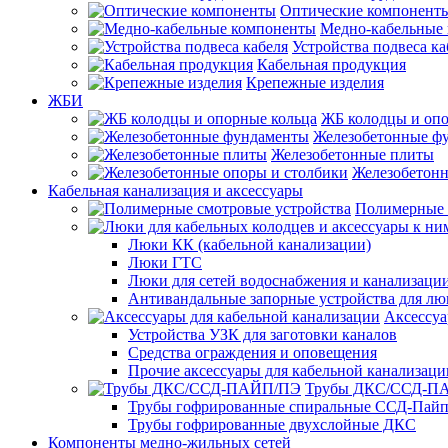
Оптические компонент
Медно-кабельные
Устройства подвеса ка
Кабельная продукция
Крепежные изделия
ЖБИ
ЖБ колодцы и опо
Железобетонные ф
Железобетонные плиты
Железобетонн
Кабельная канализация и аксессуары
Полимерные 
Люки КК (кабельной канализации)
Люки ГТС
Люки для сетей водоснабжения и канализации
Антивандальные запорные устройства для л
Аксессуа
Устройства УЗК для заготовки каналов
Средства ограждения и оповещения
Прочие аксессуары для кабельной канализаци
Трубы ДКС/ССД-П
Трубы гофрированные спиральные ССД-Пай
Трубы гофрированные двухслойные ДКС
Компоненты медно-жильных сетей