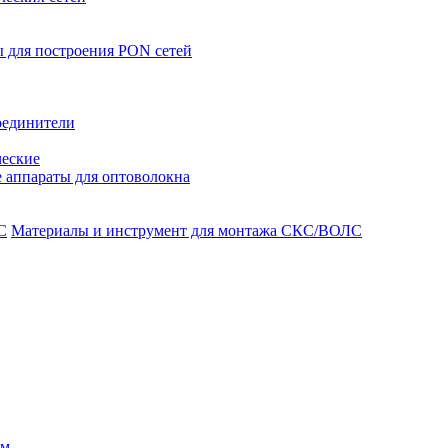
 для построения PON сетей
оединители
ческие
 аппараты для оптоволокна
Материалы и инструмент для монтажа СКС/ВОЛС
ом