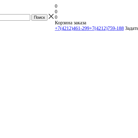
0
0
0
Корзина заказа
+7(4212)461-299
+7(4212)759-188
Задат