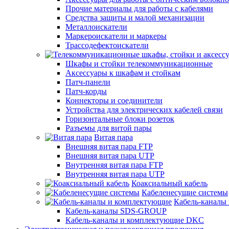
Прочие материалы для работы с кабелями
Средства защиты и малой механизации
Металлоискатели
Маркероискатели и маркеры
Трассодефектоискатели
Шкафы и стойки телекоммуникационные
Аксессуары к шкафам и стойкам
Патч-панели
Патч-корды
Коннекторы и соединители
Устройства для электрических кабелей связи
Горизонтальные блоки розеток
Разъемы для витой пары
Витая пара
Внешняя витая пара FTP
Внешняя витая пара UTP
Внутренняя витая пара FTP
Внутренняя витая пара UTP
Коаксиальный кабель
Кабеленесущие системы
Кабель-каналы
Кабель-каналы SDS-GROUP
Кабель-каналы и комплектующие DKC