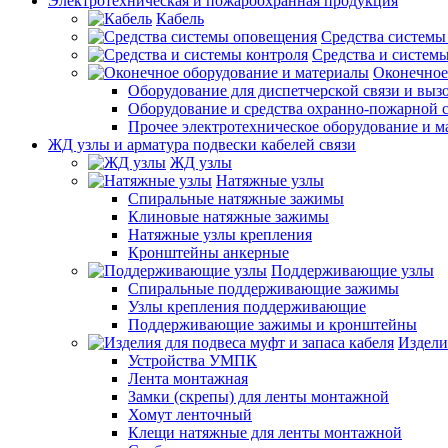
Электротехническая и пожароохранная продукция
Кабель
Средства системы
Средства и системы
Оконечное
Оборудование для диспетчерской связи и выз
Оборудование и средства охранно-пожарной 
Прочее электротехническое оборудование и 
ЖД узлы и арматура подвески кабелей связи
ЖД узлы
Натяжные узлы
Спиральные натяжные зажимы
Клиновые натяжные зажимы
Натяжные узлы крепления
Кронштейны анкерные
Поддерживающие узлы
Спиральные поддерживающие зажимы
Узлы крепления поддерживающие
Поддерживающие зажимы и кронштейны
Издели
Устройства УМПК
Лента монтажная
Замки (скрепы) для ленты монтажной
Хомут ленточный
Клещи натяжные для ленты монтажной